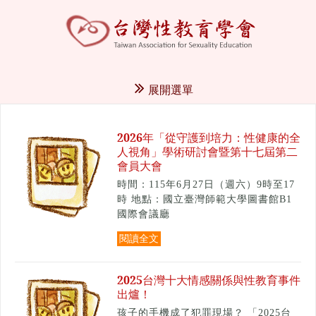
展開選單
2026年「從守護到培力：性健康的全
人視角」學術研討會暨第十七屆第二
會員大會
時間：115年6月27日（週六）9時至17
時 地點：國立臺灣師範大學圖書館B1
國際會議廳
閱讀全文
2025台灣十大情感關係與性教育事件
出爐！
孩子的手機成了犯罪現場？ 「2025台