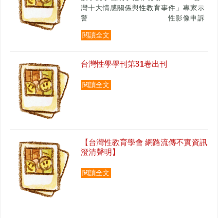
灣十大情感關係與性教育事件」專家示
警 性影像申訴
翻倍、性病年輕化、教材破口一次說清
閱讀全文
楚
台灣性學學刊第31卷出刊
閱讀全文
【台灣性教育學會 網路流傳不實資訊
澄清聲明】
閱讀全文