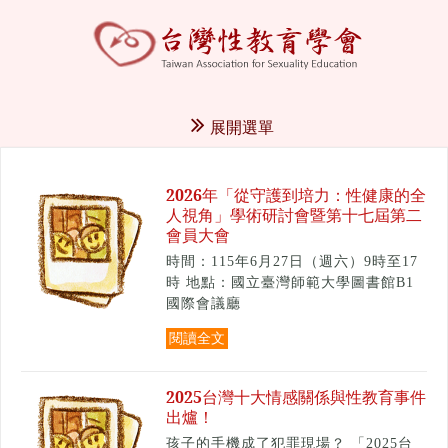
展開選單
2026年「從守護到培力：性健康的全
人視角」學術研討會暨第十七屆第二
會員大會
時間：115年6月27日（週六）9時至17
時 地點：國立臺灣師範大學圖書館B1
國際會議廳
閱讀全文
2025台灣十大情感關係與性教育事件
出爐！
孩子的手機成了犯罪現場？ 「2025台