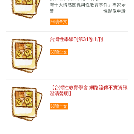
灣十大情感關係與性教育事件」專家示
警 性影像申訴
翻倍、性病年輕化、教材破口一次說清
閱讀全文
楚
台灣性學學刊第31卷出刊
閱讀全文
【台灣性教育學會 網路流傳不實資訊
澄清聲明】
閱讀全文