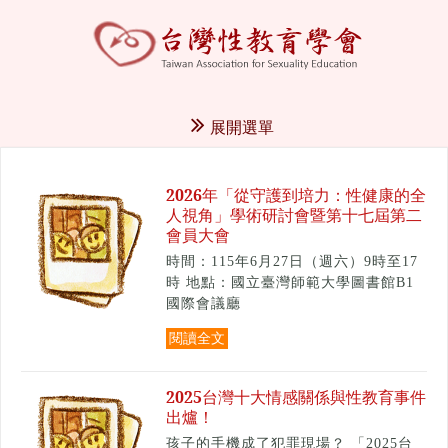
展開選單
2026年「從守護到培力：性健康的全
人視角」學術研討會暨第十七屆第二
會員大會
時間：115年6月27日（週六）9時至17
時 地點：國立臺灣師範大學圖書館B1
國際會議廳
閱讀全文
2025台灣十大情感關係與性教育事件
出爐！
孩子的手機成了犯罪現場？ 「2025台