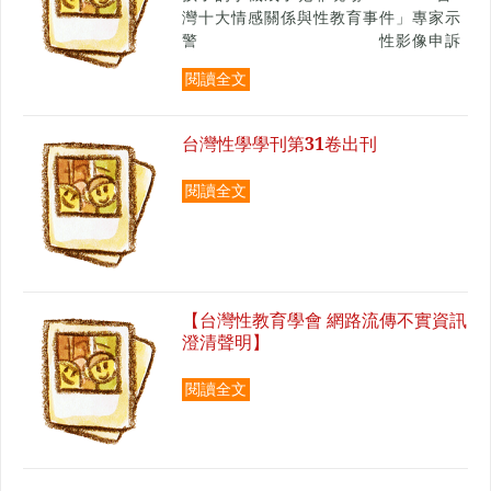
灣十大情感關係與性教育事件」專家示
警 性影像申訴
翻倍、性病年輕化、教材破口一次說清
閱讀全文
楚
台灣性學學刊第31卷出刊
閱讀全文
【台灣性教育學會 網路流傳不實資訊
澄清聲明】
閱讀全文