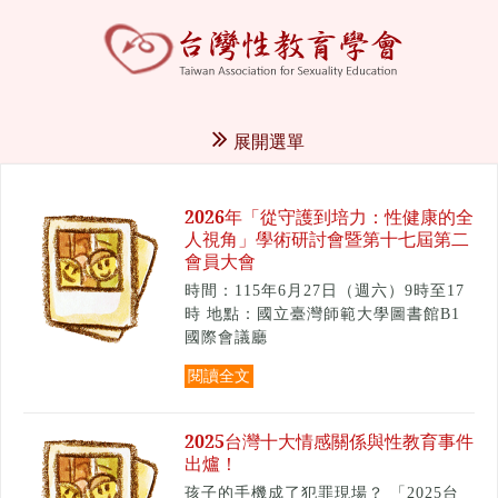
展開選單
2026年「從守護到培力：性健康的全
人視角」學術研討會暨第十七屆第二
會員大會
時間：115年6月27日（週六）9時至17
時 地點：國立臺灣師範大學圖書館B1
國際會議廳
閱讀全文
2025台灣十大情感關係與性教育事件
出爐！
孩子的手機成了犯罪現場？ 「2025台