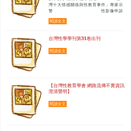
灣十大情感關係與性教育事件」專家示
警 性影像申訴
翻倍、性病年輕化、教材破口一次說清
閱讀全文
楚
台灣性學學刊第31卷出刊
閱讀全文
【台灣性教育學會 網路流傳不實資訊
澄清聲明】
閱讀全文