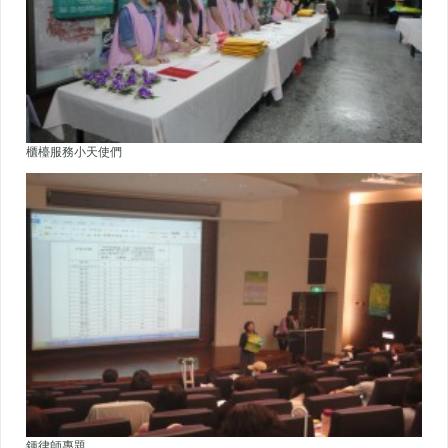
櫃檯服務小天使們
鍾律師專題