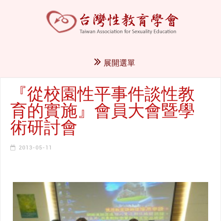
展開選單
『從校園性平事件談性教
育的實施』會員大會暨學
術研討會
2013-05-11