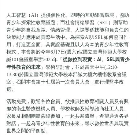
人工智慧（AI）提供個性化、即時的互動學習環境，協助
青少年探索性教育議題；而社會情緒學習（SEL）則幫助
青少年將自我意識、情緒管理、人際關係技能和負責任的
決策能力應用於實際生活中。為探索AI與SEL如何協同作
用，打造更全面、具實證基礎且以人為本的青少年性教育
模式，本會將於今年6月7日(週六)假國立臺灣師範大學校
從數位到現實：AI、SEL與青少
誠101會議室舉辦2025年「
年性教育的未來
」學術研討會，並於當天中午(12:10-
13:30)於國立臺灣師範大學校本部誠大樓六樓衛教系會議
室，召開本會第十七屆第一次會員大會，進行理監事改
選。
活動免費，歡迎各位會員、欲推展性教育相關人員及有興
趣的衛生醫療機構人員、學校教師及輔導諮商社工人員、
家長及相關團體蒞臨參加，一起共襄盛舉，希望通過各界
對話，一起為青少年性教育的未來，尋求數位世界與現實
世界之間的平衡點。