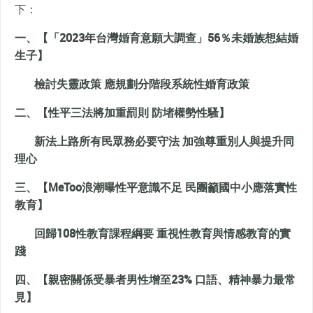
下：
一、【「2023年台灣婚育意願大調查」56％未婚族想結婚
生子】
檢討失靈政策 應規劃分階段系統性婚育政策
二、【性平三法將加重罰則 防堵權勢性騷】
新法上路所有民眾務必要守法 加強尊重別人與提升同
理心
三、【MeToo浪潮曝性平意識不足 民團籲國中小應落實性
教育】
回歸108性教育課程綱要 重視性教育與情感教育的實
踐
四、【親密關係受暴者男性增至23% 口語、精神暴力最常
見】