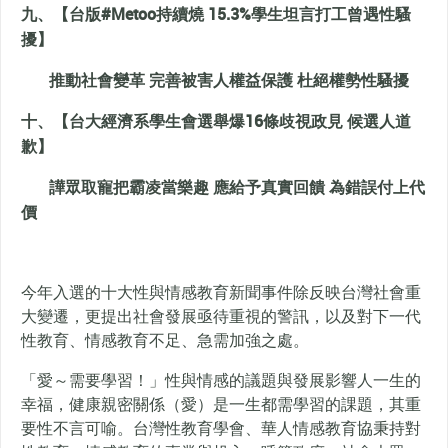
九、【台版#Metoo持續燒 15.3%學生坦言打工曾遇性騷
擾】
推動社會變革 完善被害人權益保護 杜絕權勢性騷擾
十、【台大經濟系學生會選舉爆16條歧視政見 候選人道
歉】
譁眾取寵把霸凌當樂趣 應給予真實回饋 為錯誤付上代
價
今年入選的十大性與情感教育新聞事件除反映台灣社會重
大變遷，更提出社會發展亟待重視的警訊，以及對下一代
性教育、情感教育不足、急需加強之處。
「愛～需要學習！」性與情感的議題與發展影響人一生的
幸福，健康親密關係（愛）是一生都需學習的課題，其重
要性不言可喻。台灣性教育學會、華人情感教育協秉持對