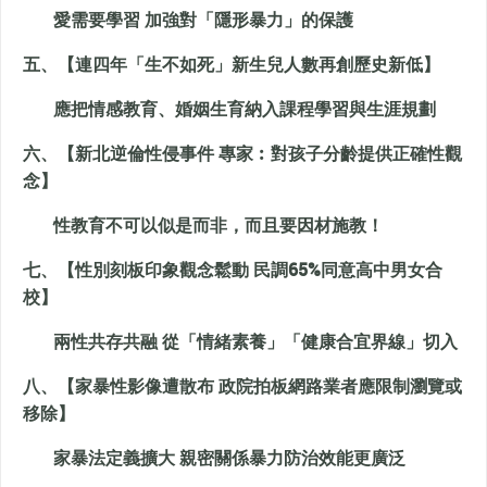
愛需要學習 加強對「隱形暴力」的保護
五、【連四年「生不如死」新生兒人數再創歷史新低】
應把情感教育、婚姻生育納入課程學習與生涯規劃
六、【新北逆倫性侵事件 專家︰對孩子分齡提供正確性觀
念】
性教育不可以似是而非，而且要因材施教！
七、【性別刻板印象觀念鬆動 民調65%同意高中男女合
校】
兩性共存共融 從「情緒素養」「健康合宜界線」切入
八、【家暴性影像遭散布 政院拍板網路業者應限制瀏覽或
移除】
家暴法定義擴大 親密關係暴力防治效能更廣泛