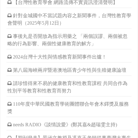
【台灣性教育學會 網路流傳不實資訊澄清聲明】
針對金城國中不當試題內容之新聞事件，台灣性教育學
會聲明（2025年5月12日）
事後丸是否開放為指示用藥之 「兩個誤謬、兩個被忽
略的行為影響、兩個性健康教育的解方」
2024台灣十大性與情感教育新聞事件出爐！
第八屆海峽兩岸暨港澳地區青少年性與生殖健康論壇
請珍惜得來不易的健康教育和性教育課程 共同合作為
性別平等教育和性教育而努力
110年度中華民國教育學術團體聯合年會木鐸獎及服務
獎
needs RADIO《談情說愛》(鄭其嘉&趙瑞雯主持)
【期刊發表】晏涵文教授及馮嘉玉老師從事臺灣大專生