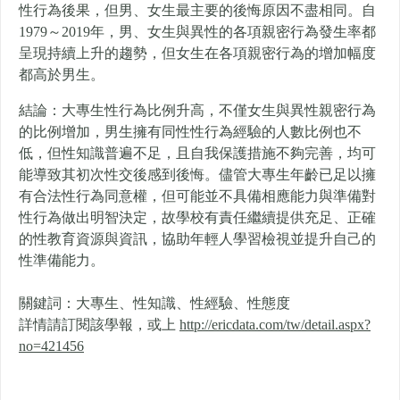
性行為後果，但男、女生最主要的後悔原因不盡相同。自
1979～2019年，男、女生與異性的各項親密行為發生率都
呈現持續上升的趨勢，但女生在各項親密行為的增加幅度
都高於男生。
結論：大專生性行為比例升高，不僅女生與異性親密行為
的比例增加，男生擁有同性性行為經驗的人數比例也不
低，但性知識普遍不足，且自我保護措施不夠完善，均可
能導致其初次性交後感到後悔。儘管大專生年齡已足以擁
有合法性行為同意權，但可能並不具備相應能力與準備對
性行為做出明智決定，故學校有責任繼續提供充足、正確
的性教育資源與資訊，協助年輕人學習檢視並提升自己的
性準備能力。
關鍵詞：大專生、性知識、性經驗、性態度
詳情請訂閱該學報，或上
http://ericdata.com/tw/detail.aspx?
no=421456