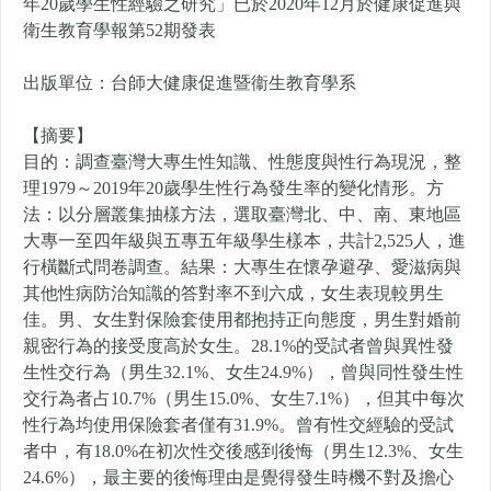
年20歲學生性經驗之研究」已於2020年12月於健康促進與
衛生教育學報第52期發表
出版單位：台師大健康促進暨衞生教育學系
【摘要】
目的：調查臺灣大專生性知識、性態度與性行為現況，整
理1979～2019年20歲學生性行為發生率的變化情形。方
法：以分層叢集抽樣方法，選取臺灣北、中、南、東地區
大專一至四年級與五專五年級學生樣本，共計2,525人，進
行橫斷式問卷調查。結果：大專生在懷孕避孕、愛滋病與
其他性病防治知識的答對率不到六成，女生表現較男生
佳。男、女生對保險套使用都抱持正向態度，男生對婚前
親密行為的接受度高於女生。28.1%的受試者曾與異性發
生性交行為（男生32.1%、女生24.9%），曾與同性發生性
交行為者占10.7%（男生15.0%、女生7.1%），但其中每次
性行為均使用保險套者僅有31.9%。曾有性交經驗的受試
者中，有18.0%在初次性交後感到後悔（男生12.3%、女生
24.6%），最主要的後悔理由是覺得發生時機不對及擔心