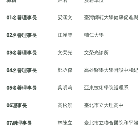
職稱
姓名
服務單位
01
名譽理事長
晏涵文
臺灣師範大學健康促進
02
名譽理事長
江漢聲
輔仁大學
03
名譽理事長
文榮光
文榮光診所
04
名譽理事長
鄭丞傑
高雄醫學大學附設中和
05
名譽理事長
葉明莉
亞東技術學院護理系
06
理事長
高松景
臺北市立大理高中
07
副理事長
林陳立
臺北市立聯合醫院和平