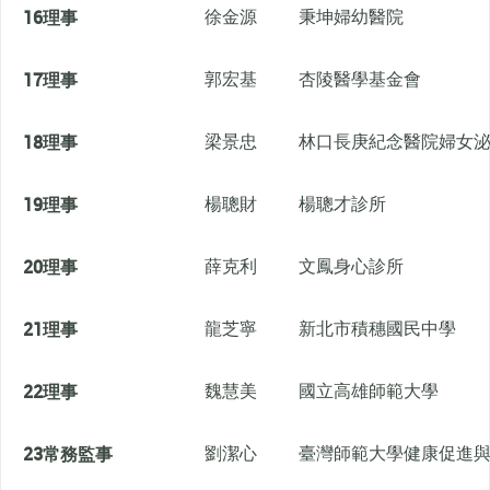
16
理事
徐金源
秉坤婦幼醫院
17
理事
郭宏基
杏陵醫學基金會
18
理事
梁景忠
林口長庚紀念醫院婦女
19
理事
楊聰財
楊聰才診所
20
理事
薛克利
文鳳身心診所
21
理事
龍芝寧
新北市積穗國民中學
22
理事
魏慧美
國立高雄師範大學
23
常務監事
劉潔心
臺灣師範大學健康促進