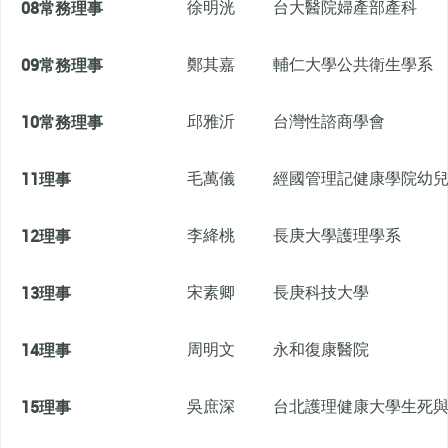
08
常務理事
徐明洸
台大醫院婦產部產科
09
常務理事
鄭其嘉
輔仁大學公共衛生學系
10
常務理事
邱雅沂
台灣性諮商學會
11
理事
毛萬儀
經國管理記健康學院幼
12
理事
李絳桃
長庚大學護理學系
13
理事
宋素卿
長庚科技大學
14
理事
周明文
永和復康醫院
15
理事
吳庶深
台北護理健康大學生死