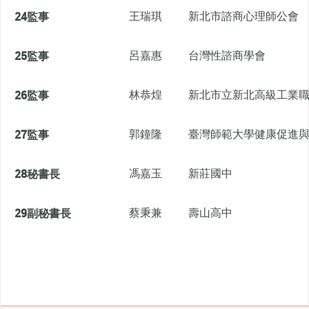
24
監事
王瑞琪
新北市諮商心理師公會
25
監事
呂嘉惠
台灣性諮商學會
26
監事
林恭煌
新北市立新北高級工業
27
監事
郭鐘隆
臺灣師範大學健康促進
28
秘書長
馮嘉玉
新莊國中
29
副秘書長
蔡秉兼
壽山高中