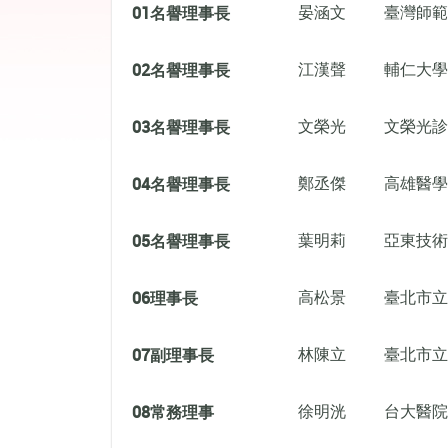
01
名譽理事長
晏涵文
臺灣師範
02
名譽理事長
江漢聲
輔仁大學
03
名譽理事長
文榮光
文榮光診
04
名譽理事長
鄭丞傑
高雄醫學
05
名譽理事長
葉明莉
亞東技術
06
理事長
高松景
臺北市立
07
副理事長
林陳立
臺北市立
08
常務理事
徐明洸
台大醫院