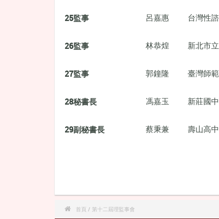
25
監事
呂嘉惠
台灣性諮
26
監事
林恭煌
新北市立
27
監事
郭鐘隆
臺灣師範
28
秘書長
馮嘉玉
新莊國中
29
副秘書長
蔡秉兼
壽山高中

首頁
/ 第十二屆理監事會