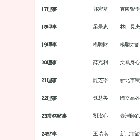
17
理事
郭宏基
杏陵醫學
18
理事
梁景忠
林口長庚
19
理事
楊聰財
楊聰才診
20
理事
薛克利
文鳳身心
21
理事
龍芝寧
新北市積
22
理事
魏慧美
國立高雄
23
常務監事
劉潔心
臺灣師範
24
監事
王瑞琪
新北市諮