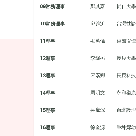
09
常務理事
鄭其嘉
輔仁大學
10
常務理事
邱雅沂
台灣性諮
11
理事
毛萬儀
經國管理
12
理事
李絳桃
長庚大學
13
理事
宋素卿
長庚科技
14
理事
周明文
永和復康
15
理事
吳庶深
台北護理
16
理事
徐金源
秉坤婦幼