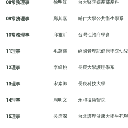
08
常務理事
徐明洸
台大醫院婦產部產科
09
常務理事
鄭其嘉
輔仁大學公共衛生學系
10
常務理事
邱雅沂
台灣性諮商學會
11
理事
毛萬儀
經國管理記健康學院幼
12
理事
李絳桃
長庚大學護理學系
13
理事
宋素卿
長庚科技大學
14
理事
周明文
永和復康醫院
15
理事
吳庶深
台北護理健康大學生死