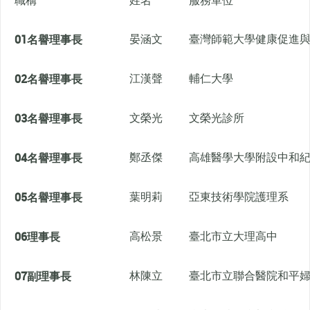
職稱
姓名
服務單位
01
名譽理事長
晏涵文
臺灣師範大學健康促進
02
名譽理事長
江漢聲
輔仁大學
03
名譽理事長
文榮光
文榮光診所
04
名譽理事長
鄭丞傑
高雄醫學大學附設中和
05
名譽理事長
葉明莉
亞東技術學院護理系
06
理事長
高松景
臺北市立大理高中
07
副理事長
林陳立
臺北市立聯合醫院和平