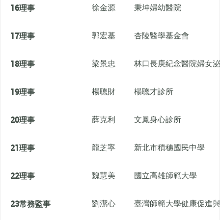
16
理事
徐金源
秉坤婦幼醫院
17
理事
郭宏基
杏陵醫學基金會
18
理事
梁景忠
林口長庚紀念醫院婦女
19
理事
楊聰財
楊聰才診所
20
理事
薛克利
文鳳身心診所
21
理事
龍芝寧
新北市積穗國民中學
22
理事
魏慧美
國立高雄師範大學
23
常務監事
劉潔心
臺灣師範大學健康促進