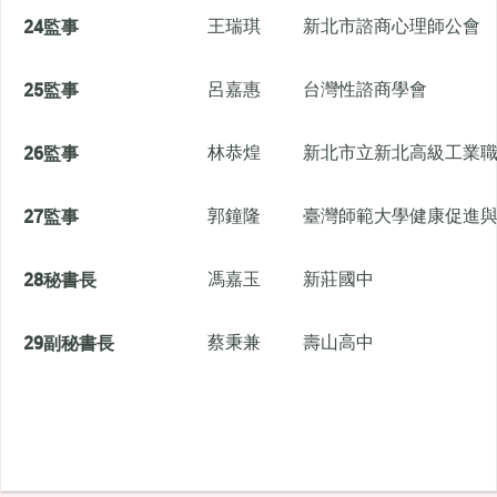
24
監事
王瑞琪
新北市諮商心理師公會
25
監事
呂嘉惠
台灣性諮商學會
26
監事
林恭煌
新北市立新北高級工業
27
監事
郭鐘隆
臺灣師範大學健康促進
28
秘書長
馮嘉玉
新莊國中
29
副秘書長
蔡秉兼
壽山高中