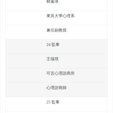
林蕙瑛
東吳大學心理系
兼任副教授
24 監事
王瑞琪
可言心理諮商所
心理諮商師
25 監事