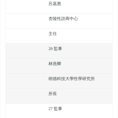
呂嘉惠
杏陵性諮商中心
主任
26 監事
林燕卿
樹德科技大學性學研究所
所長
27 監事