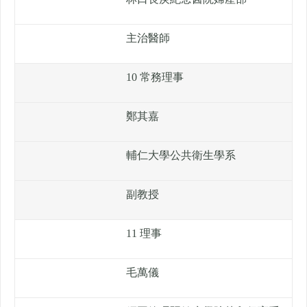
主治醫師
10 常務理事
鄭其嘉
輔仁大學公共衛生學系
副教授
11 理事
毛萬儀