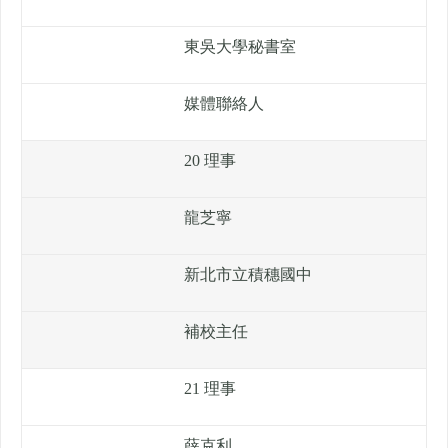
東吳大學秘書室
媒體聯絡人
20 理事
龍芝寧
新北市立積穗國中
補校主任
21 理事
薛克利