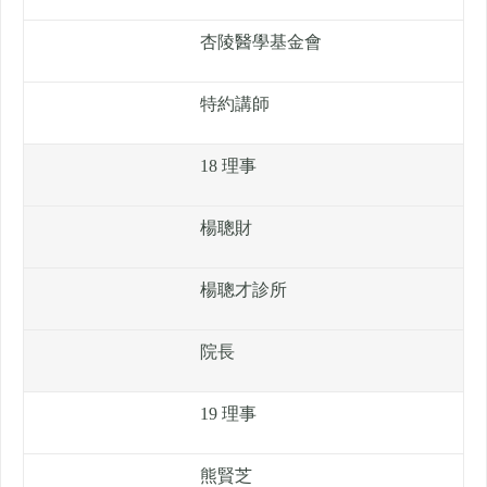
杏陵醫學基金會
特約講師
18 理事
楊聰財
楊聰才診所
院長
19 理事
熊賢芝