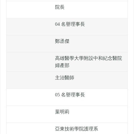
院長
04 名譽理事長
鄭丞傑
高雄醫學大學附設中和紀念醫院
婦產部
主治醫師
05 名譽理事長
葉明莉
亞東技術學院護理系