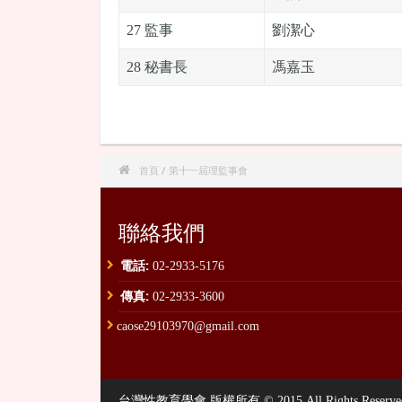
27 監事
劉潔心
28 秘書長
馮嘉玉

首頁
/ 第十一屆理監事會
聯絡我們
電話:
02-2933-5176
傳真:
02-2933-3600
caose29103970@gmail.com
台灣性教育學會 版權所有 © 2015 All Rights Reserved. , P