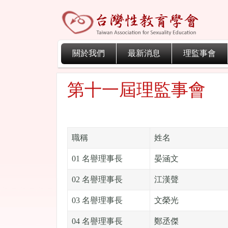
關於我們
最新消息
理監事會
第十一屆理監事會
職稱
姓名
01 名譽理事長
晏涵文
02 名譽理事長
江漢聲
03 名譽理事長
文榮光
04 名譽理事長
鄭丞傑