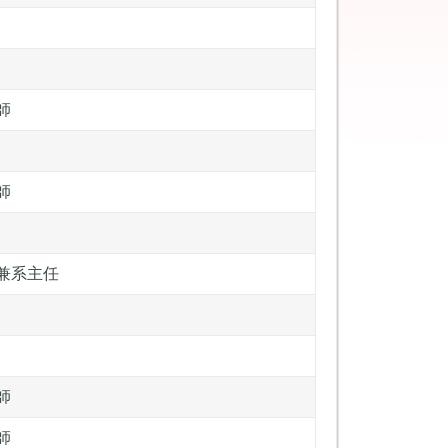
師
師
兼系主任
師
師