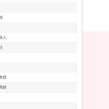
師
絡人
任
教授
商師