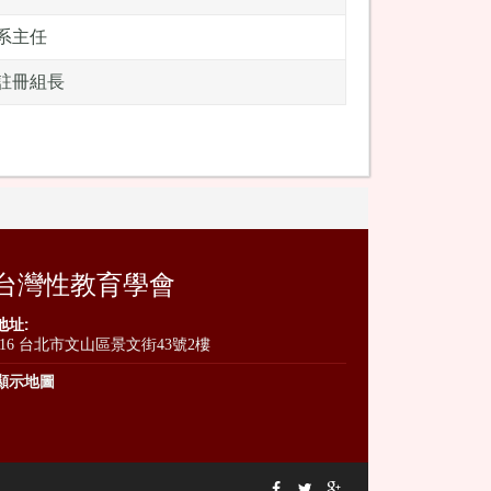
系主任
註冊組長
台灣性教育學會
地址:
116 台北市文山區景文街43號2樓
顯示地圖


