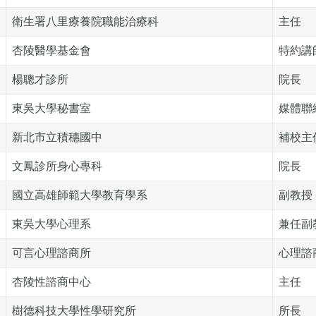
衛生署八里療養院職能治療科
主任
杏陵醫學基金會
特約講
楊聰才診所
院長
東吳大學秘書室
媒體聯
新北市立積穗國中
補校主
文鳳診所身心專科
院長
國立高雄師範大學教育學系
副教授
東吳大學心理系
兼任副
可言心理諮商所
心理諮
杏陵性諮商中心
主任
樹德科技大學性學研究所
所長