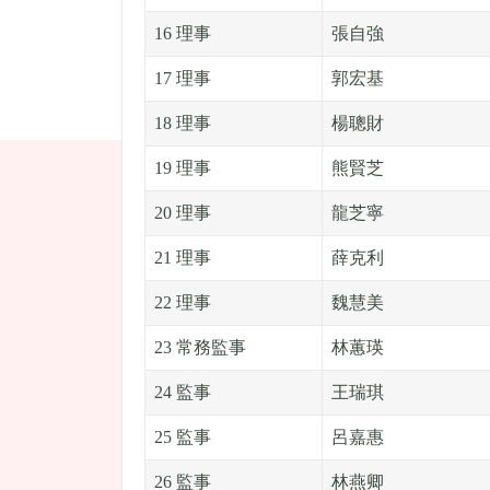
16 理事
張自強
17 理事
郭宏基
18 理事
楊聰財
19 理事
熊賢芝
20 理事
龍芝寧
21 理事
薛克利
22 理事
魏慧美
23 常務監事
林蕙瑛
24 監事
王瑞琪
25 監事
呂嘉惠
26 監事
林燕卿