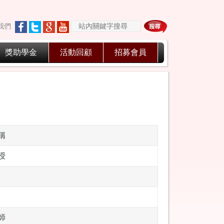
我們
獎助學金
活動回顧
招募會員
稱
授
師