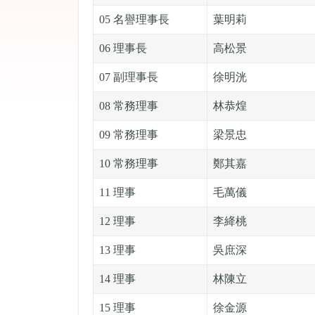
05 名譽理事長
葉明莉
06 理事長
高松景
07 副理事長
徐明洸
08 常務理事
林恭煌
09 常務理事
梁景忠
10 常務理事
鄭其嘉
11 理事
毛萬儀
12 理事
李絳桃
13 理事
吳庶深
14 理事
林陳立
15 理事
徐金源