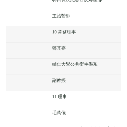
主治醫師
10 常務理事
鄭其嘉
輔仁大學公共衛生學系
副教授
11 理事
毛萬儀