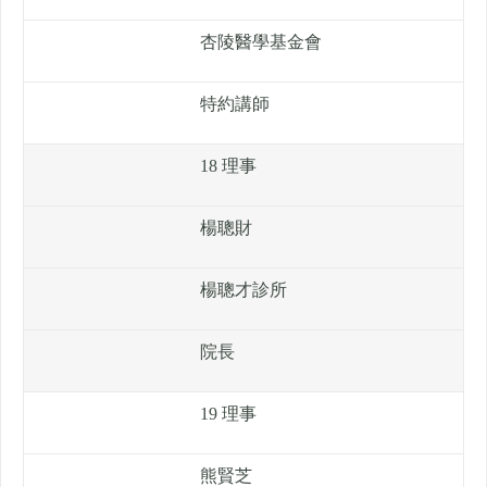
杏陵醫學基金會
特約講師
18 理事
楊聰財
楊聰才診所
院長
19 理事
熊賢芝