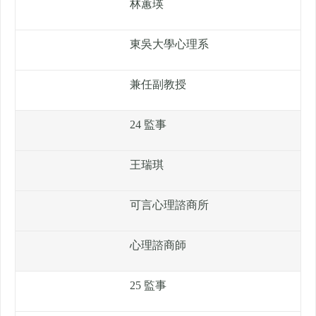
林蕙瑛
東吳大學心理系
兼任副教授
24 監事
王瑞琪
可言心理諮商所
心理諮商師
25 監事