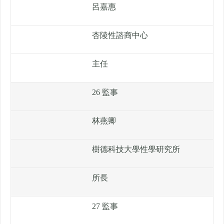
呂嘉惠
杏陵性諮商中心
主任
26 監事
林燕卿
樹德科技大學性學研究所
所長
27 監事