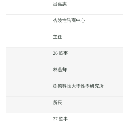
呂嘉惠
杏陵性諮商中心
主任
26 監事
林燕卿
樹德科技大學性學研究所
所長
27 監事