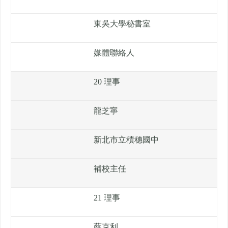
東吳大學秘書室
媒體聯絡人
20 理事
龍芝寧
新北市立積穗國中
補校主任
21 理事
薛克利