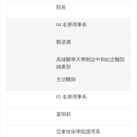
院長
04 名譽理事長
鄭丞傑
高雄醫學大學附設中和紀念醫院
婦產部
主治醫師
05 名譽理事長
葉明莉
亞東技術學院護理系