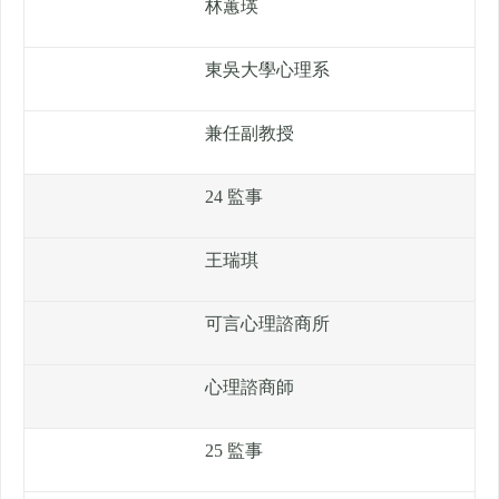
林蕙瑛
東吳大學心理系
兼任副教授
24 監事
王瑞琪
可言心理諮商所
心理諮商師
25 監事