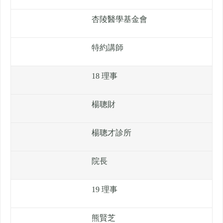
杏陵醫學基金會
特約講師
18 理事
楊聰財
楊聰才診所
院長
19 理事
熊賢芝