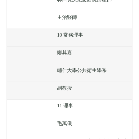
主治醫師
10 常務理事
鄭其嘉
輔仁大學公共衛生學系
副教授
11 理事
毛萬儀