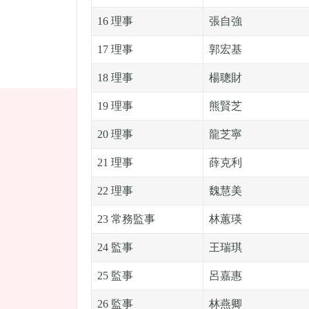
16 理事
張自強
17 理事
郭宏基
18 理事
楊聰財
19 理事
熊賢芝
20 理事
龍芝寧
21 理事
薛克利
22 理事
魏慧美
23 常務監事
林蕙瑛
24 監事
王瑞琪
25 監事
呂嘉惠
26 監事
林燕卿