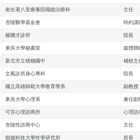
衛生署八里療養院職能治療科
主任
杏陵醫學基金會
特約講
楊聰才診所
院長
東吳大學秘書室
媒體聯
新北市立積穗國中
補校主
文鳳診所身心專科
院長
國立高雄師範大學教育學系
副教授
東吳大學心理系
兼任副
可言心理諮商所
心理諮
杏陵性諮商中心
主任
樹德科技大學性學研究所
所長