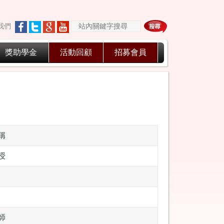
我們
獎助學金
活動回顧
招募會員
稱
授
師