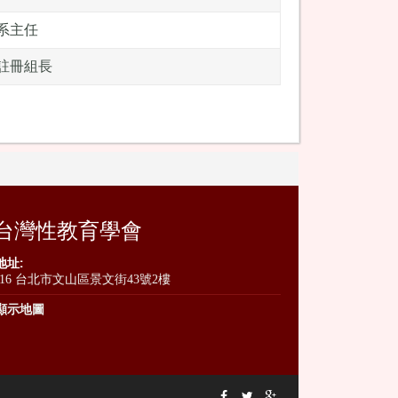
系主任
註冊組長
台灣性教育學會
地址:
116 台北市文山區景文街43號2樓
顯示地圖


