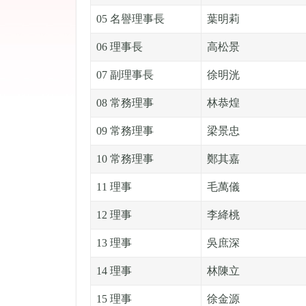
05 名譽理事長
葉明莉
06 理事長
高松景
07 副理事長
徐明洸
08 常務理事
林恭煌
09 常務理事
梁景忠
10 常務理事
鄭其嘉
11 理事
毛萬儀
12 理事
李絳桃
13 理事
吳庶深
14 理事
林陳立
15 理事
徐金源