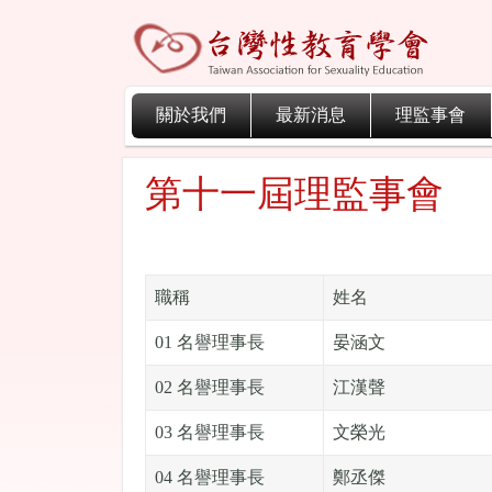
關於我們
最新消息
理監事會
第十一屆理監事會
職稱
姓名
01 名譽理事長
晏涵文
02 名譽理事長
江漢聲
03 名譽理事長
文榮光
04 名譽理事長
鄭丞傑