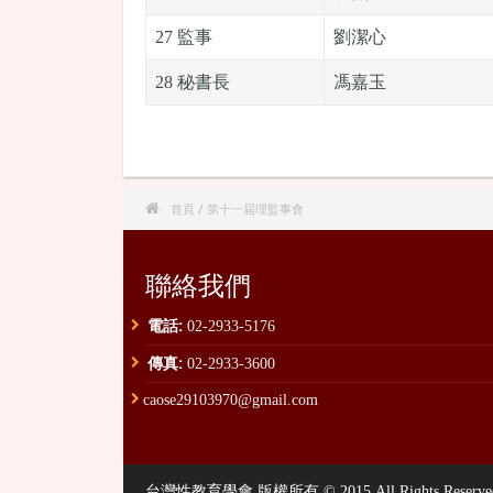
27 監事
劉潔心
28 秘書長
馮嘉玉

首頁
/ 第十一屆理監事會
聯絡我們
電話:
02-2933-5176
傳真:
02-2933-3600
caose29103970@gmail.com
台灣性教育學會 版權所有 © 2015 All Rights Reserved. , P