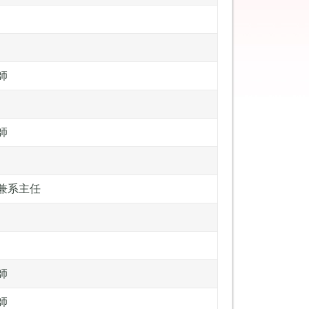
師
師
兼系主任
師
師