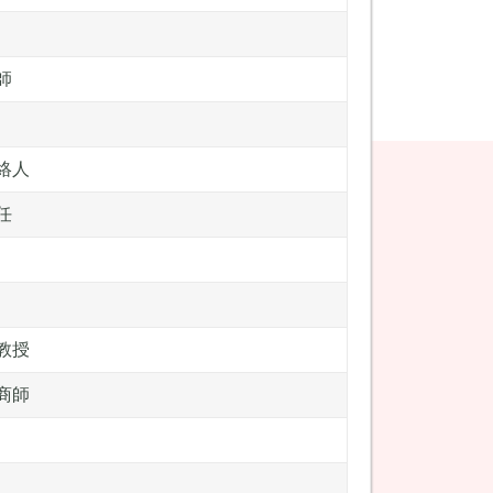
師
絡人
任
教授
商師