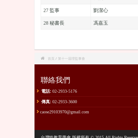
27 監事
劉潔心
28 秘書長
馮嘉玉

首頁
/ 第十一屆理監事會
聯絡我們
電話:
02-2933-5176
傳真:
02-2933-3600
caose29103970@gmail.com
台灣性教育學會 版權所有 © 2015 All Rights Reserved. , P