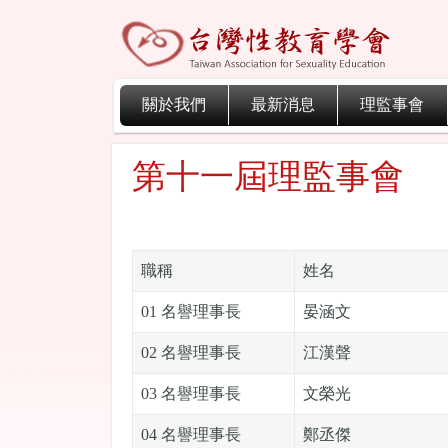
關於我們
最新消息
理監事會
第十一屆理監事會
職稱
姓名
01 名譽理事長
晏涵文
02 名譽理事長
江漢聲
03 名譽理事長
文榮光
04 名譽理事長
鄭丞傑