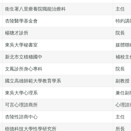
衛生署八里療養院職能治療科
主任
杏陵醫學基金會
特約講
楊聰才診所
院長
東吳大學秘書室
媒體聯
新北市立積穗國中
補校主
文鳳診所身心專科
院長
國立高雄師範大學教育學系
副教授
東吳大學心理系
兼任副
可言心理諮商所
心理諮
杏陵性諮商中心
主任
樹德科技大學性學研究所
所長