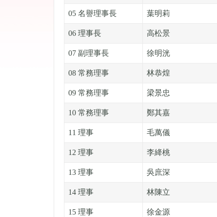
05 名譽理事長
葉明莉
06 理事長
高松景
07 副理事長
徐明洸
08 常務理事
林恭煌
09 常務理事
梁景忠
10 常務理事
鄭其嘉
11 理事
毛萬儀
12 理事
李絳桃
13 理事
吳庶深
14 理事
林陳立
15 理事
徐金源