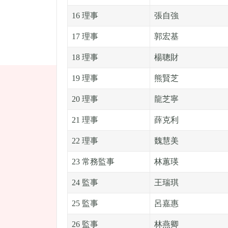
16 理事
張自強
17 理事
郭宏基
18 理事
楊聰財
19 理事
熊賢芝
20 理事
龍芝寧
21 理事
薛克利
22 理事
魏慧美
23 常務監事
林蕙瑛
24 監事
王瑞琪
25 監事
呂嘉惠
26 監事
林燕卿