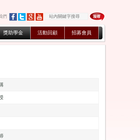
我們
獎助學金
活動回顧
招募會員
稱
授
師