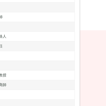
師
絡人
任
教授
商師