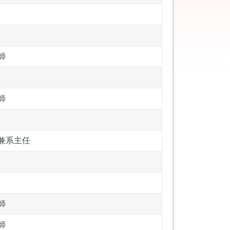
師
師
兼系主任
師
師