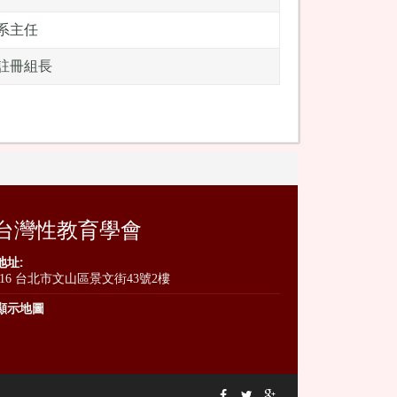
系主任
註冊組長
台灣性教育學會
地址:
116 台北市文山區景文街43號2樓
顯示地圖


