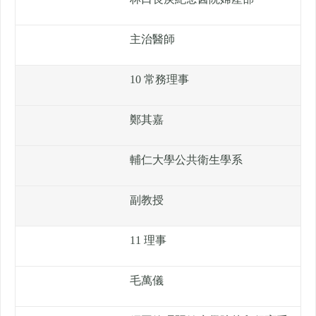
主治醫師
10 常務理事
鄭其嘉
輔仁大學公共衛生學系
副教授
11 理事
毛萬儀