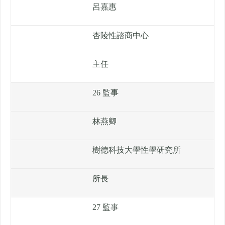
呂嘉惠
杏陵性諮商中心
主任
26 監事
林燕卿
樹德科技大學性學研究所
所長
27 監事