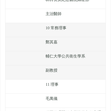
主治醫師
10 常務理事
鄭其嘉
輔仁大學公共衛生學系
副教授
11 理事
毛萬儀