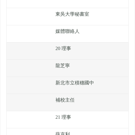
東吳大學秘書室
媒體聯絡人
20 理事
龍芝寧
新北市立積穗國中
補校主任
21 理事
薛克利