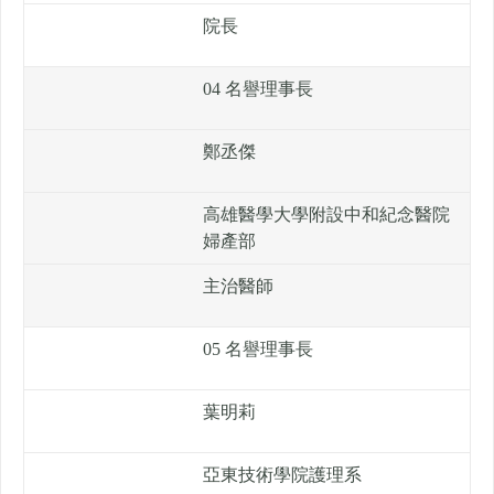
院長
04 名譽理事長
鄭丞傑
高雄醫學大學附設中和紀念醫院
婦產部
主治醫師
05 名譽理事長
葉明莉
亞東技術學院護理系