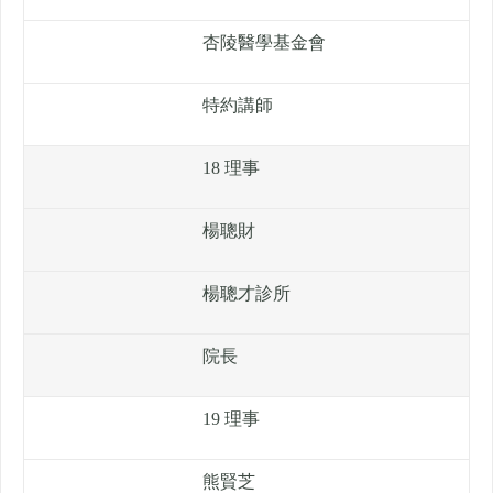
杏陵醫學基金會
特約講師
18 理事
楊聰財
楊聰才診所
院長
19 理事
熊賢芝