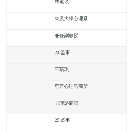
林蕙瑛
東吳大學心理系
兼任副教授
24 監事
王瑞琪
可言心理諮商所
心理諮商師
25 監事