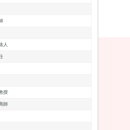
師
絡人
任
教授
商師