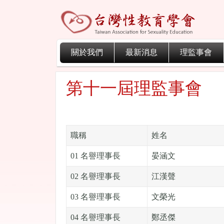
關於我們
最新消息
理監事會
第十一屆理監事會
職稱
姓名
01 名譽理事長
晏涵文
02 名譽理事長
江漢聲
03 名譽理事長
文榮光
04 名譽理事長
鄭丞傑