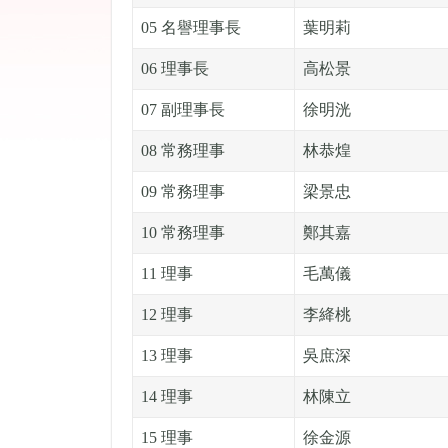
05 名譽理事長
葉明莉
06 理事長
高松景
07 副理事長
徐明洸
08 常務理事
林恭煌
09 常務理事
梁景忠
10 常務理事
鄭其嘉
11 理事
毛萬儀
12 理事
李絳桃
13 理事
吳庶深
14 理事
林陳立
15 理事
徐金源