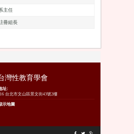
系主任
註冊組長
台灣性教育學會
地址:
116 台北市文山區景文街43號2樓
顯示地圖


