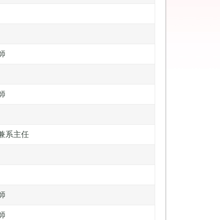
師
師
兼系主任
師
師