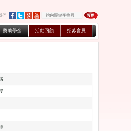
我們
獎助學金
活動回顧
招募會員
稱
授
師