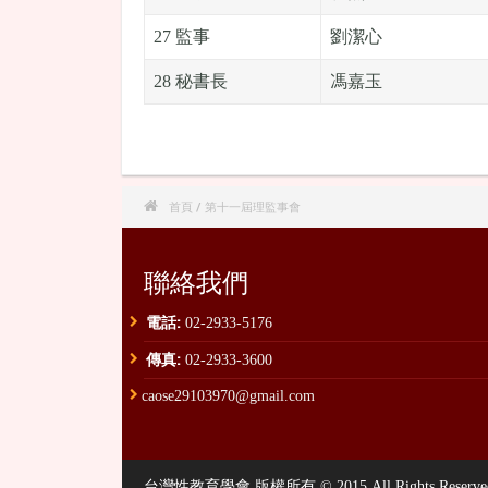
27 監事
劉潔心
28 秘書長
馮嘉玉

首頁
/ 第十一屆理監事會
聯絡我們
電話:
02-2933-5176
傳真:
02-2933-3600
caose29103970@gmail.com
台灣性教育學會 版權所有 © 2015 All Rights Reserved. , P