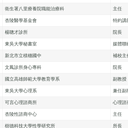
衛生署八里療養院職能治療科
主任
杏陵醫學基金會
特約講
楊聰才診所
院長
東吳大學秘書室
媒體聯
新北市立積穗國中
補校主
文鳳診所身心專科
院長
國立高雄師範大學教育學系
副教授
東吳大學心理系
兼任副
可言心理諮商所
心理諮
杏陵性諮商中心
主任
樹德科技大學性學研究所
所長