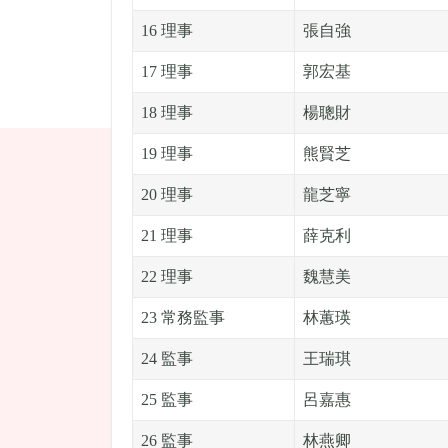
16 理事
張自強
17 理事
郭宏基
18 理事
楊聰財
19 理事
熊賢芝
20 理事
龍芝寧
21 理事
薛克利
22 理事
魏慧美
23 常務監事
林蕙瑛
24 監事
王瑞琪
25 監事
呂嘉惠
26 監事
林燕卿