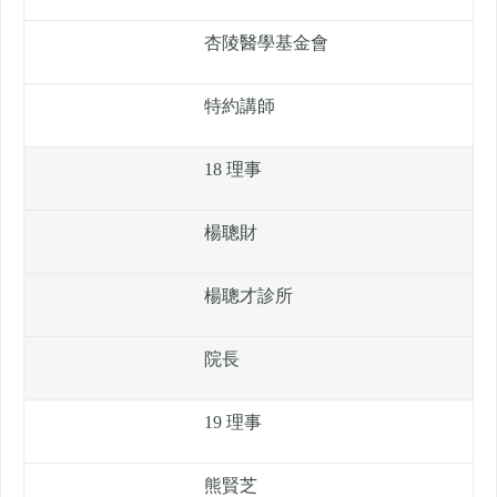
杏陵醫學基金會
特約講師
18 理事
楊聰財
楊聰才診所
院長
19 理事
熊賢芝