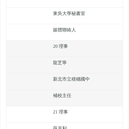
東吳大學秘書室
媒體聯絡人
20 理事
龍芝寧
新北市立積穗國中
補校主任
21 理事
薛克利