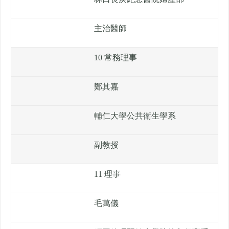
主治醫師
10 常務理事
鄭其嘉
輔仁大學公共衛生學系
副教授
11 理事
毛萬儀