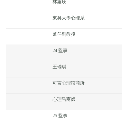
林蕙瑛
東吳大學心理系
兼任副教授
24 監事
王瑞琪
可言心理諮商所
心理諮商師
25 監事