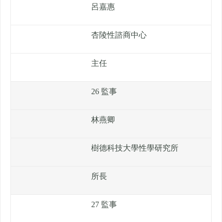
呂嘉惠
杏陵性諮商中心
主任
26 監事
林燕卿
樹德科技大學性學研究所
所長
27 監事