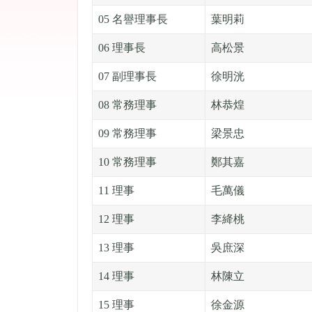
05 名譽理事長
葉明莉
06 理事長
高松景
07 副理事長
徐明洸
08 常務理事
林恭煌
09 常務理事
梁景忠
10 常務理事
鄭其嘉
11 理事
毛萬儀
12 理事
李絳桃
13 理事
吳庶深
14 理事
林陳立
15 理事
徐金源