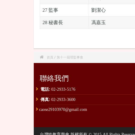
27 監事
劉潔心
28 秘書長
馮嘉玉

首頁
/ 第十一屆理監事會
聯絡我們
電話:
02-2933-5176
傳真:
02-2933-3600
caose29103970@gmail.com
台灣性教育學會 版權所有 © 2015 All Rights Reserved. , P