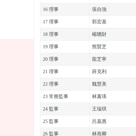
16 理事
張自強
17 理事
郭宏基
18 理事
楊聰財
19 理事
熊賢芝
20 理事
龍芝寧
21 理事
薛克利
22 理事
魏慧美
23 常務監事
林蕙瑛
24 監事
王瑞琪
25 監事
呂嘉惠
26 監事
林燕卿