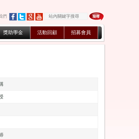
我們
獎助學金
活動回顧
招募會員
稱
授
師