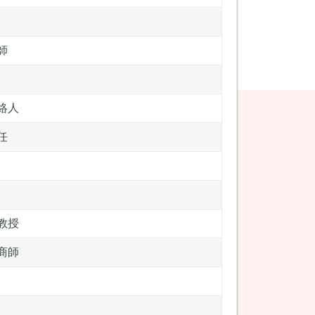
師
絡人
任
教授
商師