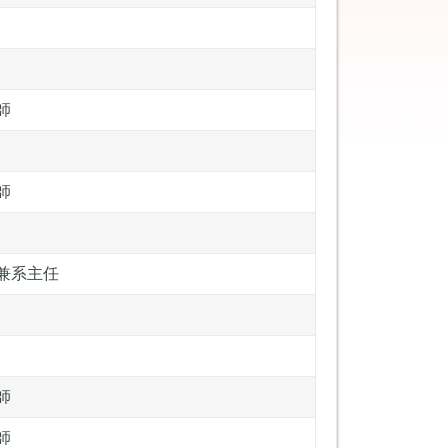
師
師
兼系主任
師
師