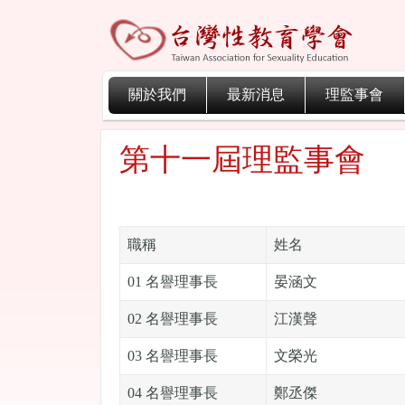
關於我們
最新消息
理監事會
第十一屆理監事會
職稱
姓名
01 名譽理事長
晏涵文
02 名譽理事長
江漢聲
03 名譽理事長
文榮光
04 名譽理事長
鄭丞傑