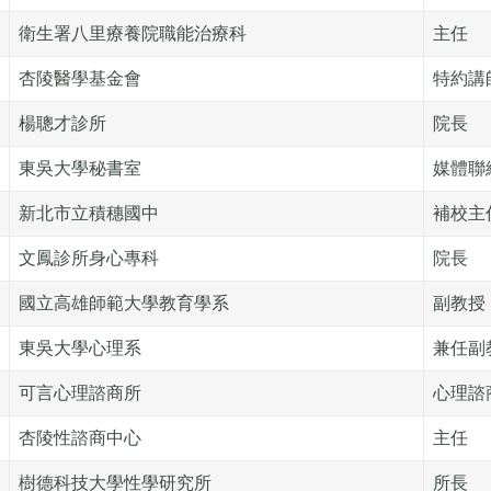
衛生署八里療養院職能治療科
主任
杏陵醫學基金會
特約講
楊聰才診所
院長
東吳大學秘書室
媒體聯
新北市立積穗國中
補校主
文鳳診所身心專科
院長
國立高雄師範大學教育學系
副教授
東吳大學心理系
兼任副
可言心理諮商所
心理諮
杏陵性諮商中心
主任
樹德科技大學性學研究所
所長