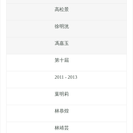
高松景
徐明洸
馮嘉玉
第十屆
2011 - 2013
葉明莉
林恭煌
林靖芸