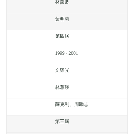
林燕卿
葉明莉
第四屆
1999 - 2001
文榮光
林蕙瑛
薛克利、周勵志
第三屆