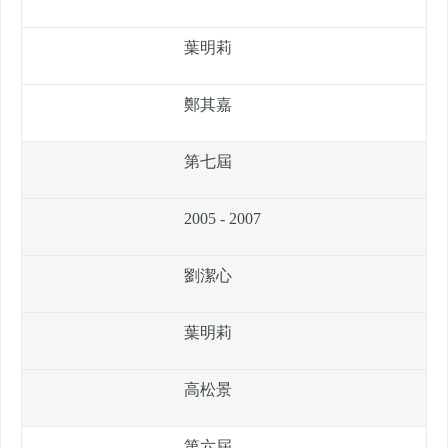
葉明莉
鄭其嘉
第七屆
2005 - 2007
劉潔心
葉明莉
高松景
第六屆