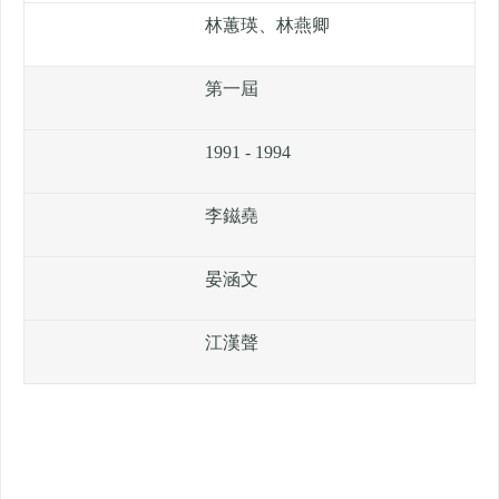
林蕙瑛、林燕卿
第一屆
1991 - 1994
李鎡堯
晏涵文
江漢聲