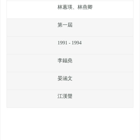
林蕙瑛、林燕卿
第一屆
1991 - 1994
李鎡堯
晏涵文
江漢聲