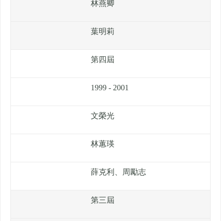
林燕卿
葉明莉
第四屆
1999 - 2001
文榮光
林蕙瑛
薛克利、周勵志
第三屆