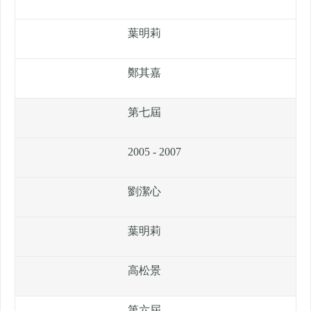
葉明莉
鄭其嘉
第七屆
2005 - 2007
劉潔心
葉明莉
高松景
第六屆