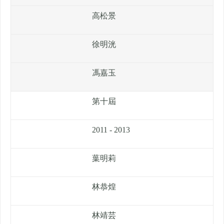
高松景
徐明洸
馮嘉玉
第十屆
2011 - 2013
葉明莉
林恭煌
林靖芸