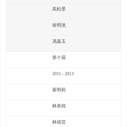
高松景
徐明洸
馮嘉玉
第十屆
2011 - 2013
葉明莉
林恭煌
林靖芸