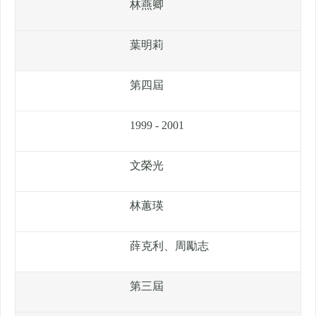
林燕卿
葉明莉
第四屆
1999 - 2001
文榮光
林蕙瑛
薛克利、周勵志
第三屆