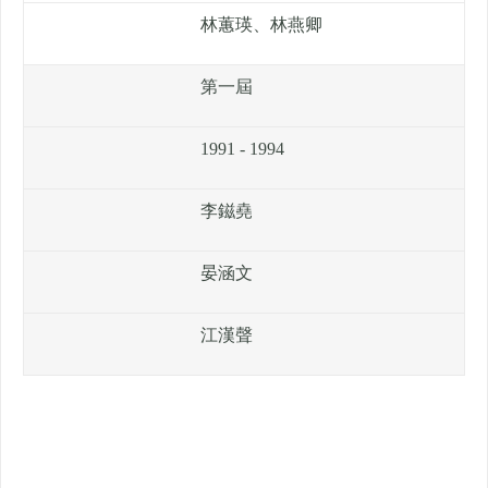
林蕙瑛、林燕卿
第一屆
1991 - 1994
李鎡堯
晏涵文
江漢聲