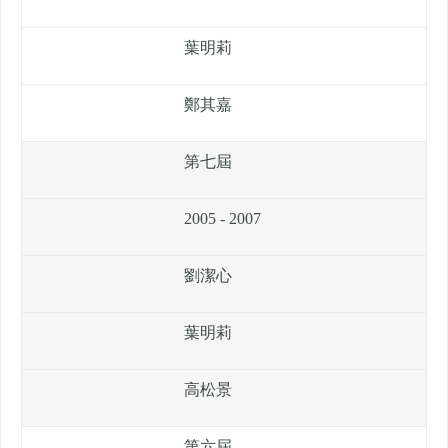
葉明莉
鄭其嘉
第七屆
2005 - 2007
劉潔心
葉明莉
高松景
第六屆