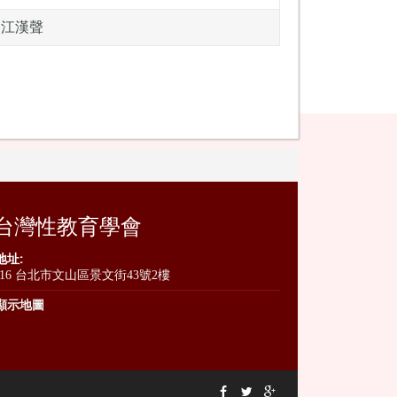
江漢聲
台灣性教育學會
地址:
116 台北市文山區景文街43號2樓
顯示地圖


