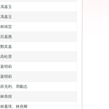
馮嘉玉
馮嘉玉
林靖芸
呂嘉惠
鄭其嘉
高松景
葉明莉
葉明莉
薛克利、周勵志
林恭煌
林蕙瑛、林燕卿