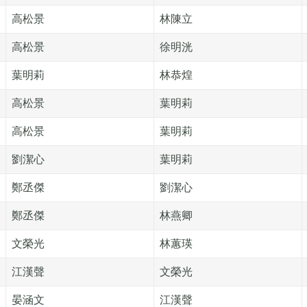
高松景
林陳立
高松景
徐明洸
葉明莉
林恭煌
高松景
葉明莉
高松景
葉明莉
劉潔心
葉明莉
鄭丞傑
劉潔心
鄭丞傑
林燕卿
文榮光
林蕙瑛
江漢聲
文榮光
晏涵文
江漢聲