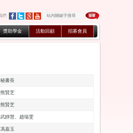
我們
獎助學金
活動回顧
招募會員
秘書長
熊賢芝
熊賢芝
武靜慧、趙瑞雯
馮嘉玉