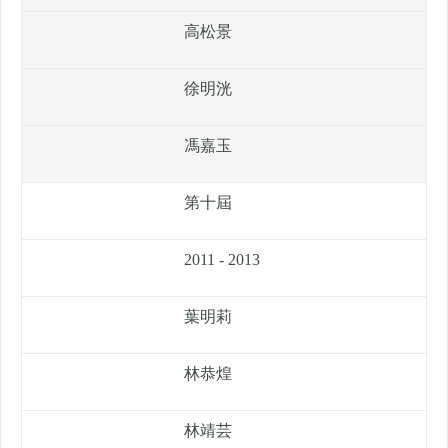
高松景
徐明洸
馮嘉玉
第十屆
2011 - 2013
葉明莉
林恭煌
林靖芸