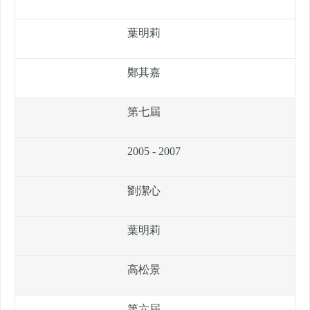
葉明莉
鄭其嘉
第七屆
2005 - 2007
劉潔心
葉明莉
高松景
第六屆