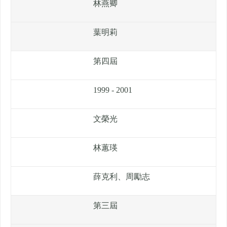
林燕卿
葉明莉
第四屆
1999 - 2001
文榮光
林蕙瑛
薛克利、周勵志
第三屆