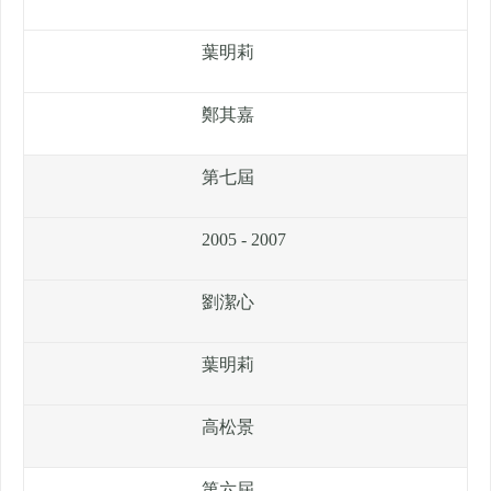
葉明莉
鄭其嘉
第七屆
2005 - 2007
劉潔心
葉明莉
高松景
第六屆