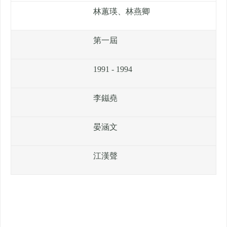
林蕙瑛、林燕卿
第一屆
1991 - 1994
李鎡堯
晏涵文
江漢聲