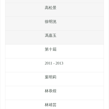
高松景
徐明洸
馮嘉玉
第十屆
2011 - 2013
葉明莉
林恭煌
林靖芸