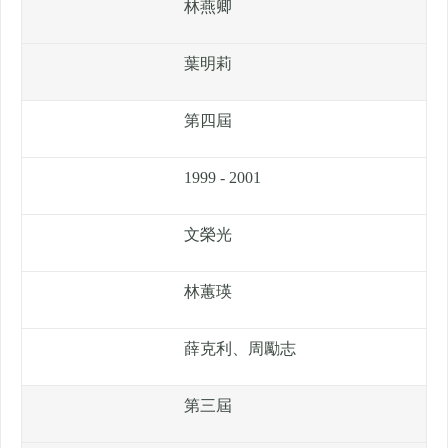
林燕卿
葉明莉
第四屆
1999 - 2001
文榮光
林蕙瑛
薛克利、周勵志
第三屆