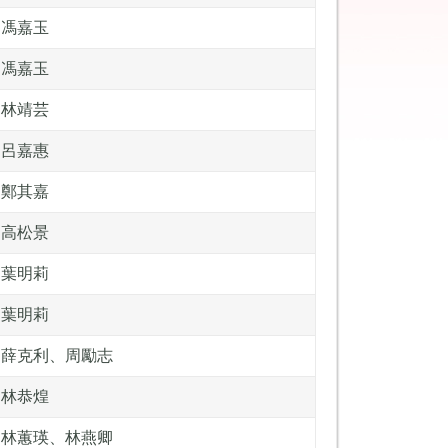
馮嘉玉
馮嘉玉
林靖芸
呂嘉惠
鄭其嘉
高松景
葉明莉
葉明莉
薛克利、周勵志
林恭煌
林蕙瑛、林燕卿