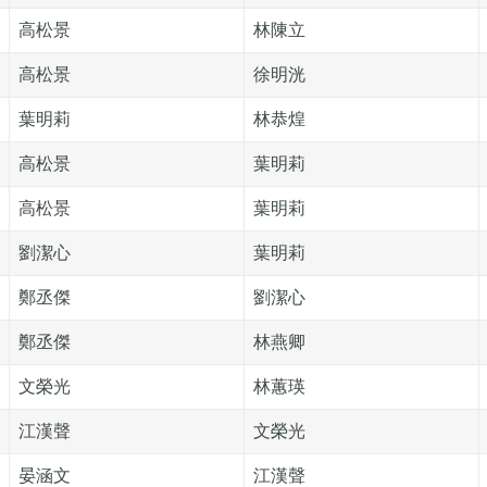
高松景
林陳立
高松景
徐明洸
葉明莉
林恭煌
高松景
葉明莉
高松景
葉明莉
劉潔心
葉明莉
鄭丞傑
劉潔心
鄭丞傑
林燕卿
文榮光
林蕙瑛
江漢聲
文榮光
晏涵文
江漢聲