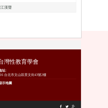
江漢聲
台灣性教育學會
地址:
116 台北市文山區景文街43號2樓
顯示地圖


