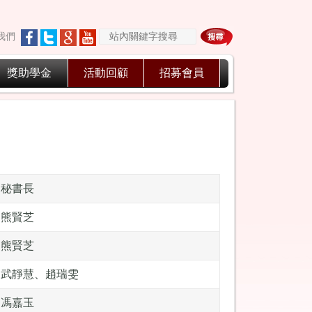
我們
獎助學金
活動回顧
招募會員
秘書長
熊賢芝
熊賢芝
武靜慧、趙瑞雯
馮嘉玉