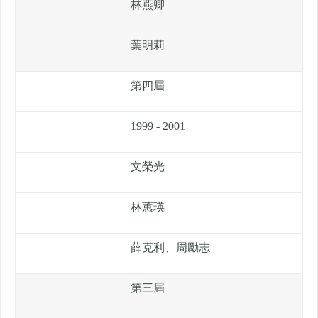
林燕卿
葉明莉
第四屆
1999 - 2001
文榮光
林蕙瑛
薛克利、周勵志
第三屆