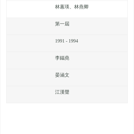
林蕙瑛、林燕卿
第一屆
1991 - 1994
李鎡堯
晏涵文
江漢聲