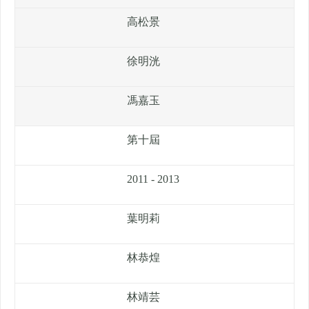
高松景
徐明洸
馮嘉玉
第十屆
2011 - 2013
葉明莉
林恭煌
林靖芸