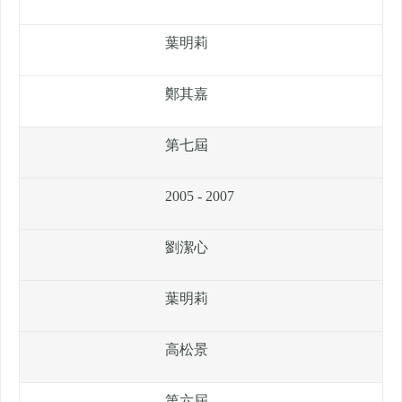
葉明莉
鄭其嘉
第七屆
2005 - 2007
劉潔心
葉明莉
高松景
第六屆