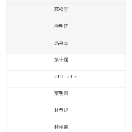
高松景
徐明洸
馮嘉玉
第十屆
2011 - 2013
葉明莉
林恭煌
林靖芸