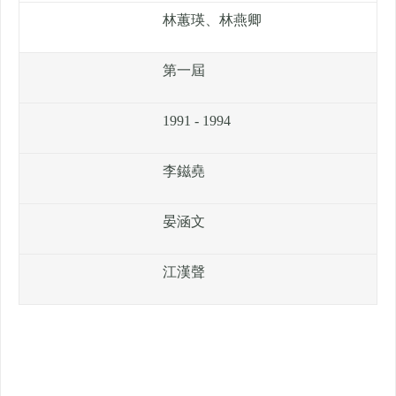
林蕙瑛、林燕卿
第一屆
1991 - 1994
李鎡堯
晏涵文
江漢聲