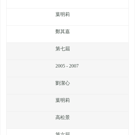
葉明莉
鄭其嘉
第七屆
2005 - 2007
劉潔心
葉明莉
高松景
第六屆