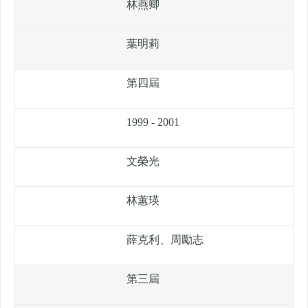
林燕卿
葉明莉
第四屆
1999 - 2001
文榮光
林蕙瑛
薛克利、周勵志
第三屆