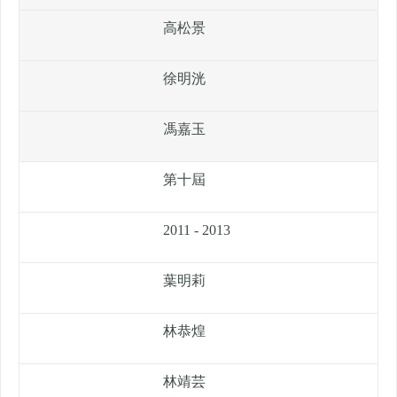
高松景
徐明洸
馮嘉玉
第十屆
2011 - 2013
葉明莉
林恭煌
林靖芸