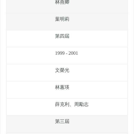
林燕卿
葉明莉
第四屆
1999 - 2001
文榮光
林蕙瑛
薛克利、周勵志
第三屆