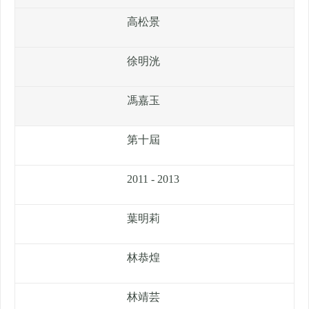
高松景
徐明洸
馮嘉玉
第十屆
2011 - 2013
葉明莉
林恭煌
林靖芸