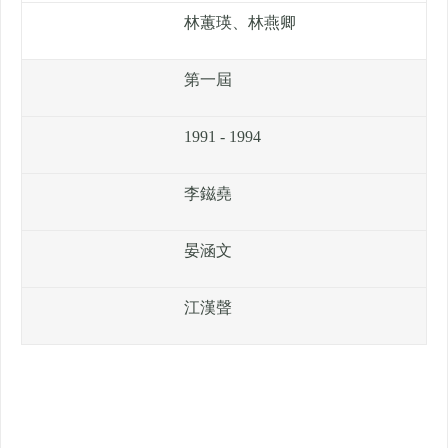
林蕙瑛、林燕卿
第一屆
1991 - 1994
李鎡堯
晏涵文
江漢聲