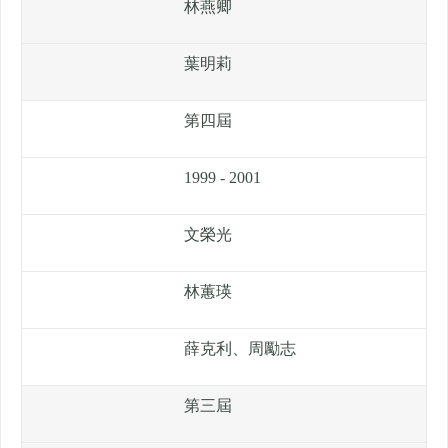
林燕卿
葉明莉
第四屆
1999 - 2001
文榮光
林蕙瑛
薛克利、周勵志
第三屆