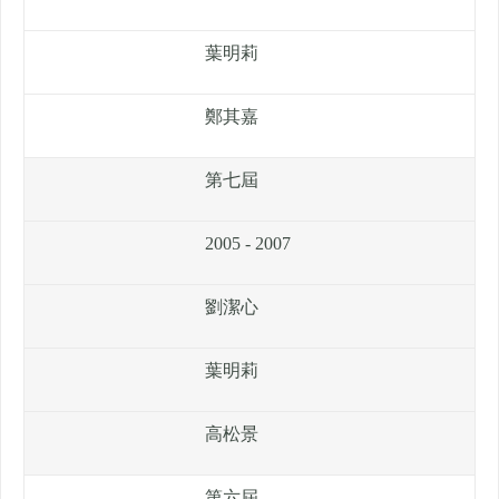
葉明莉
鄭其嘉
第七屆
2005 - 2007
劉潔心
葉明莉
高松景
第六屆