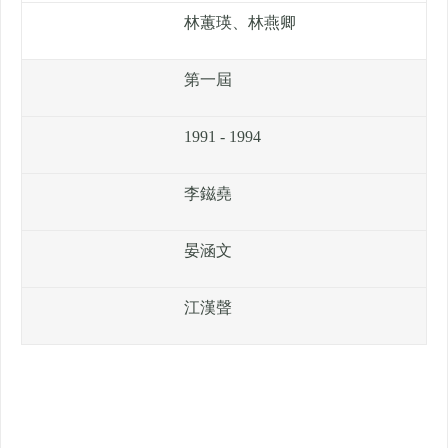
林蕙瑛、林燕卿
第一屆
1991 - 1994
李鎡堯
晏涵文
江漢聲