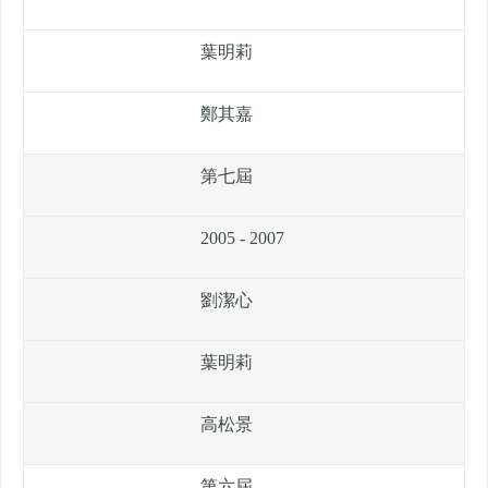
葉明莉
鄭其嘉
第七屆
2005 - 2007
劉潔心
葉明莉
高松景
第六屆