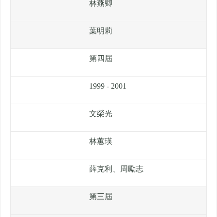
林燕卿
葉明莉
第四屆
1999 - 2001
文榮光
林蕙瑛
薛克利、周勵志
第三屆