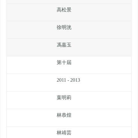
高松景
徐明洸
馮嘉玉
第十屆
2011 - 2013
葉明莉
林恭煌
林靖芸