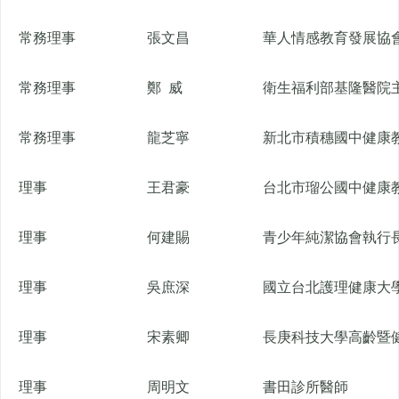
常務理事
張文昌
華人情感教育發展協
常務理事
鄭 威
衛生福利部基隆醫院
常務理事
龍芝寧
新北市積穗國中健康
理事
王君豪
台北市瑠公國中健康
理事
何建賜
青少年純潔協會執行
理事
吳庶深
國立台北護理健康大
理事
宋素卿
長庚科技大學高齡暨
理事
周明文
書田診所醫師