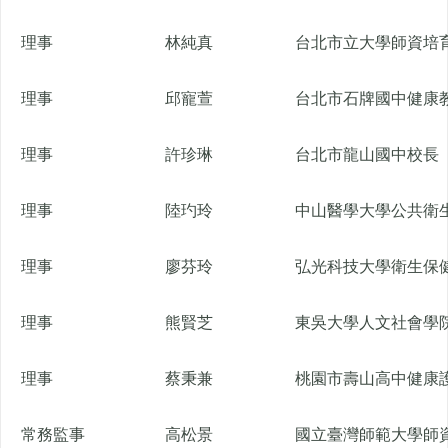
理事
林純真
台北市立大學師資培育
理事
邱寵萱
台北市石牌國中健康
理事
許珍琳
台北市龍山國中校長
理事
陸玓玲
中山醫學大學公共衛
理事
廖芬玲
弘光科技大學衛生保
理事
熊賢芝
東吳大學人文社會學
理事
蔡秉兼
桃園市壽山高中健康
常務監事
高松景
國立臺灣師範大學師