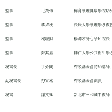
監事
毛萬儀
德育護理健康學院幼
監事
李絳桃
長庚大學護理學系教
監事
楊聰財
楊聰才身心診所院長
監事
鄭其嘉
輔仁大學公共衛生學
秘書長
丁介陶
杏陵基金會特約講師
副秘書長
彭宣榕
杏陵基金會職員
秘書
謝文卿
新北市三和國中教師