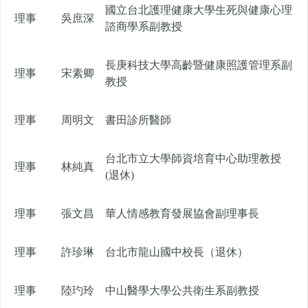
國立台北護理健康大學生死與健康心理
理事
吳庶深
諮商學系副教授
長庚科技大學高齡暨健康照護管理系副
理事
宋素卿
教授
理事
周明文
書田診所醫師
台北市立大學師資培育中心助理教授
理事
林純真
(退休)
理事
張文昌
華人情感教育發展協會副理事長
理事
許珍琳
台北市龍山國中校長（退休）
理事
陸玓玲
中山醫學大學公共衛生系副教授