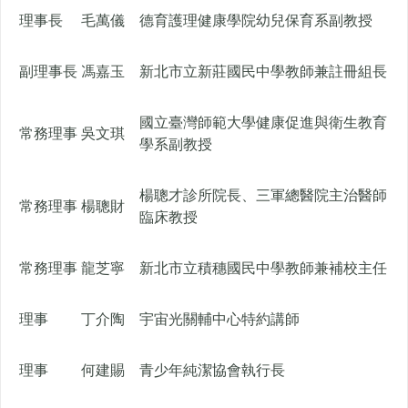
理事長
毛萬儀
德育護理健康學院幼兒保育系副教授
副理事長
馮嘉玉
新北市立新莊國民中學教師兼註冊組長
國立臺灣師範大學健康促進與衛生教育
常務理事
吳文琪
學系副教授
楊聰才診所院長、三軍總醫院主治醫師
常務理事
楊聰財
臨床教授
常務理事
龍芝寧
新北市立積穗國民中學教師兼補校主任
理事
丁介陶
宇宙光關輔中心特約講師
理事
何建賜
青少年純潔協會執行長