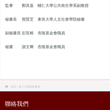
監事
鄭其嘉
輔仁大學公共衛生學系副教授
秘書長
熊賢芝
東吳大學人文社會學院秘書
副秘書長
彭宣榕
杏陵基金會職員
秘書
謝文卿
杏陵基金會職員

首頁
/ 第十六屆理監事會
聯絡我們