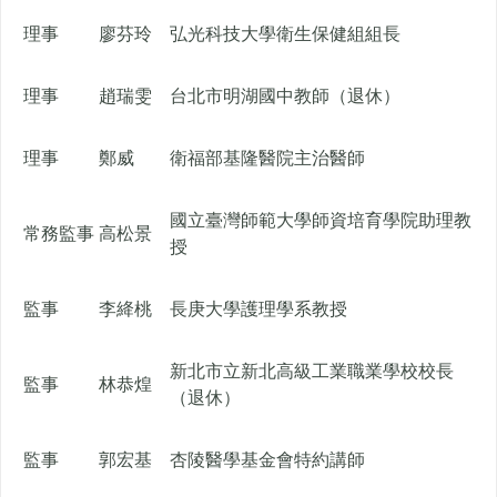
理事
廖芬玲
弘光科技大學衛生保健組組長
理事
趙瑞雯
台北市明湖國中教師（退休）
理事
鄭威
衛福部基隆醫院主治醫師
國立臺灣師範大學師資培育學院助理教
常務監事
高松景
授
監事
李絳桃
長庚大學護理學系教授
新北市立新北高級工業職業學校校長
監事
林恭煌
（退休）
監事
郭宏基
杏陵醫學基金會特約講師