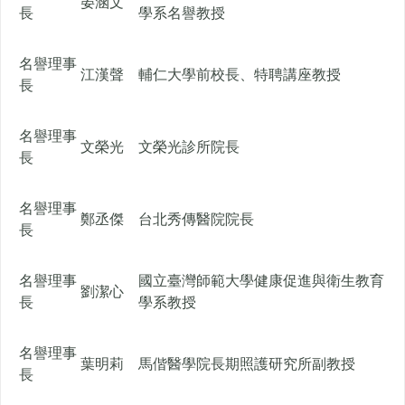
晏涵文
長
學系名譽教授
名譽理事
江漢聲
輔仁大學前校長、特聘講座教授
長
名譽理事
文榮光
文榮光診所院長
長
名譽理事
鄭丞傑
台北秀傳醫院院長
長
名譽理事
國立臺灣師範大學健康促進與衛生教育
劉潔心
長
學系教授
名譽理事
葉明莉
馬偕醫學院長期照護研究所副教授
長