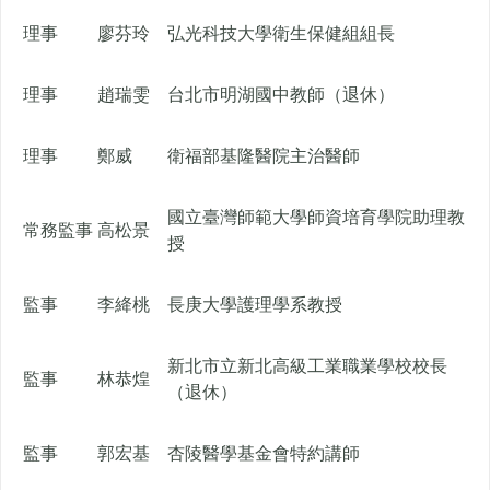
理事
廖芬玲
弘光科技大學衛生保健組組長
理事
趙瑞雯
台北市明湖國中教師（退休）
理事
鄭威
衛福部基隆醫院主治醫師
國立臺灣師範大學師資培育學院助理教
常務監事
高松景
授
監事
李絳桃
長庚大學護理學系教授
新北市立新北高級工業職業學校校長
監事
林恭煌
（退休）
監事
郭宏基
杏陵醫學基金會特約講師