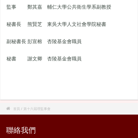
監事
鄭其嘉
輔仁大學公共衛生學系副教授
秘書長
熊賢芝
東吳大學人文社會學院秘書
副秘書長
彭宣榕
杏陵基金會職員
秘書
謝文卿
杏陵基金會職員

首頁
/ 第十六屆理監事會
聯絡我們