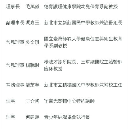
理事長
毛萬儀
德育護理健康學院幼兒保育系副教授
副理事長
馮嘉玉
新北市立新莊國民中學教師兼註冊組長
國立臺灣師範大學健康促進與衛生教育
常務理事
吳文琪
學系副教授
楊聰才診所院長、三軍總醫院主治醫師
常務理事
楊聰財
臨床教授
常務理事
龍芝寧
新北市立積穗國民中學教師兼補校主任
理事
丁介陶
宇宙光關輔中心特約講師
理事
何建賜
青少年純潔協會執行長