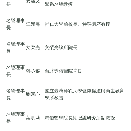
晏涵文
長
學系名譽教授
名譽理事
江漢聲
輔仁大學前校長、特聘講座教授
長
名譽理事
文榮光
文榮光診所院長
長
名譽理事
鄭丞傑
台北秀傳醫院院長
長
名譽理事
國立臺灣師範大學健康促進與衛生教育
劉潔心
長
學系教授
名譽理事
葉明莉
馬偕醫學院長期照護研究所副教授
長