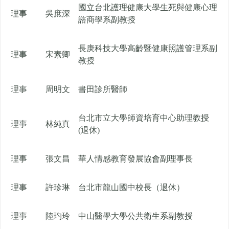
國立台北護理健康大學生死與健康心理
理事
吳庶深
諮商學系副教授
長庚科技大學高齡暨健康照護管理系副
理事
宋素卿
教授
理事
周明文
書田診所醫師
台北市立大學師資培育中心助理教授
理事
林純真
(退休)
理事
張文昌
華人情感教育發展協會副理事長
理事
許珍琳
台北市龍山國中校長（退休）
理事
陸玓玲
中山醫學大學公共衛生系副教授