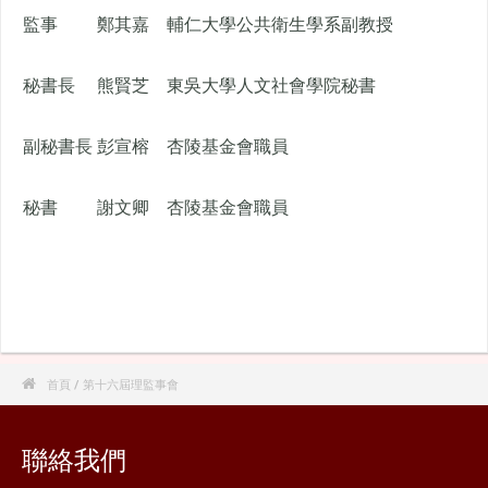
監事
鄭其嘉
輔仁大學公共衛生學系副教授
秘書長
熊賢芝
東吳大學人文社會學院秘書
副秘書長
彭宣榕
杏陵基金會職員
秘書
謝文卿
杏陵基金會職員

首頁
/ 第十六屆理監事會
聯絡我們