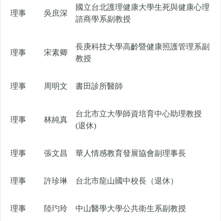
國立台北護理健康大學生死與健康心理
理事
吳庶深
諮商學系副教授
長庚科技大學高齡暨健康照護管理系副
理事
宋素卿
教授
理事
周明文
書田診所醫師
台北市立大學師資培育中心助理教授
理事
林純真
(退休)
理事
張文昌
華人情感教育發展協會副理事長
理事
許珍琳
台北市龍山國中校長（退休）
理事
陸玓玲
中山醫學大學公共衛生系副教授