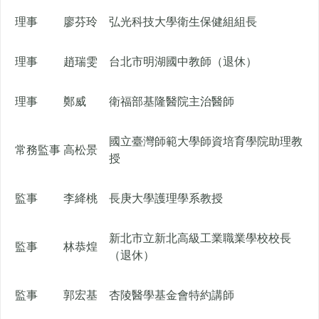
理事
廖芬玲
弘光科技大學衛生保健組組長
理事
趙瑞雯
台北市明湖國中教師（退休）
理事
鄭威
衛福部基隆醫院主治醫師
國立臺灣師範大學師資培育學院助理教
常務監事
高松景
授
監事
李絳桃
長庚大學護理學系教授
新北市立新北高級工業職業學校校長
監事
林恭煌
（退休）
監事
郭宏基
杏陵醫學基金會特約講師