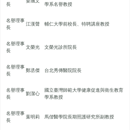
晏涵文
長
學系名譽教授
名譽理事
江漢聲
輔仁大學前校長、特聘講座教授
長
名譽理事
文榮光
文榮光診所院長
長
名譽理事
鄭丞傑
台北秀傳醫院院長
長
名譽理事
國立臺灣師範大學健康促進與衛生教育
劉潔心
長
學系教授
名譽理事
葉明莉
馬偕醫學院長期照護研究所副教授
長