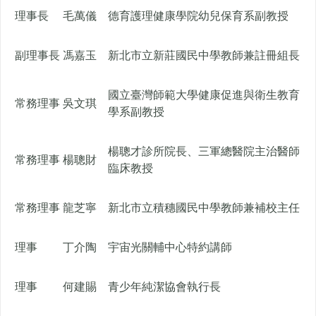
理事長
毛萬儀
德育護理健康學院幼兒保育系副教授
副理事長
馮嘉玉
新北市立新莊國民中學教師兼註冊組長
國立臺灣師範大學健康促進與衛生教育
常務理事
吳文琪
學系副教授
楊聰才診所院長、三軍總醫院主治醫師
常務理事
楊聰財
臨床教授
常務理事
龍芝寧
新北市立積穗國民中學教師兼補校主任
理事
丁介陶
宇宙光關輔中心特約講師
理事
何建賜
青少年純潔協會執行長