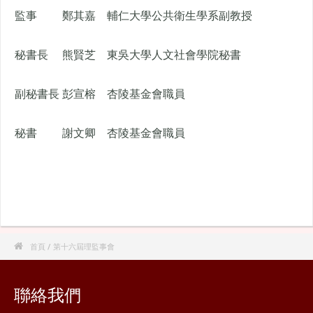
監事
鄭其嘉
輔仁大學公共衛生學系副教授
秘書長
熊賢芝
東吳大學人文社會學院秘書
副秘書長
彭宣榕
杏陵基金會職員
秘書
謝文卿
杏陵基金會職員

首頁
/ 第十六屆理監事會
聯絡我們