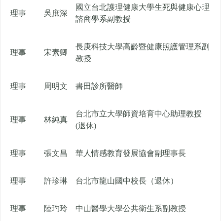
國立台北護理健康大學生死與健康心理
理事
吳庶深
諮商學系副教授
長庚科技大學高齡暨健康照護管理系副
理事
宋素卿
教授
理事
周明文
書田診所醫師
台北市立大學師資培育中心助理教授
理事
林純真
(退休)
理事
張文昌
華人情感教育發展協會副理事長
理事
許珍琳
台北市龍山國中校長（退休）
理事
陸玓玲
中山醫學大學公共衛生系副教授