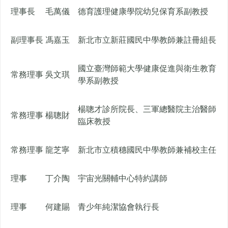
理事長
毛萬儀
德育護理健康學院幼兒保育系副教授
副理事長
馮嘉玉
新北市立新莊國民中學教師兼註冊組長
國立臺灣師範大學健康促進與衛生教育
常務理事
吳文琪
學系副教授
楊聰才診所院長、三軍總醫院主治醫師
常務理事
楊聰財
臨床教授
常務理事
龍芝寧
新北市立積穗國民中學教師兼補校主任
理事
丁介陶
宇宙光關輔中心特約講師
理事
何建賜
青少年純潔協會執行長