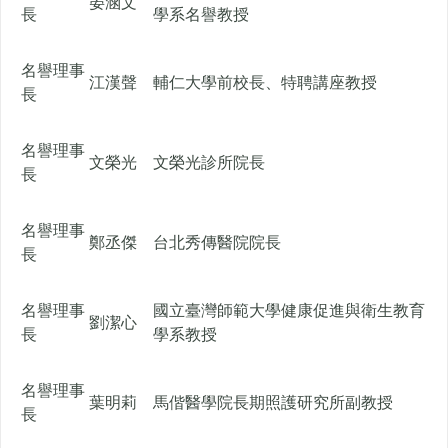
晏涵文
長
學系名譽教授
名譽理事
江漢聲
輔仁大學前校長、特聘講座教授
長
名譽理事
文榮光
文榮光診所院長
長
名譽理事
鄭丞傑
台北秀傳醫院院長
長
名譽理事
國立臺灣師範大學健康促進與衛生教育
劉潔心
長
學系教授
名譽理事
葉明莉
馬偕醫學院長期照護研究所副教授
長