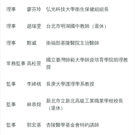
理事
廖芬玲
弘光科技大學衛生保健組組長
理事
趙瑞雯
台北市明湖國中教師（退休）
理事
鄭威
衛福部基隆醫院主治醫師
國立臺灣師範大學師資培育學院助理教
常務監事
高松景
授
監事
李絳桃
長庚大學護理學系教授
新北市立新北高級工業職業學校校長
監事
林恭煌
（退休）
監事
郭宏基
杏陵醫學基金會特約講師