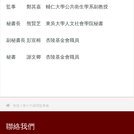
監事
鄭其嘉
輔仁大學公共衛生學系副教授
秘書長
熊賢芝
東吳大學人文社會學院秘書
副秘書長
彭宣榕
杏陵基金會職員
秘書
謝文卿
杏陵基金會職員

首頁
/ 第十六屆理監事會
聯絡我們