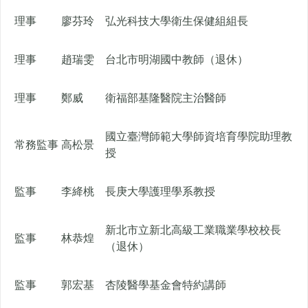
理事
廖芬玲
弘光科技大學衛生保健組組長
理事
趙瑞雯
台北市明湖國中教師（退休）
理事
鄭威
衛福部基隆醫院主治醫師
國立臺灣師範大學師資培育學院助理教
常務監事
高松景
授
監事
李絳桃
長庚大學護理學系教授
新北市立新北高級工業職業學校校長
監事
林恭煌
（退休）
監事
郭宏基
杏陵醫學基金會特約講師