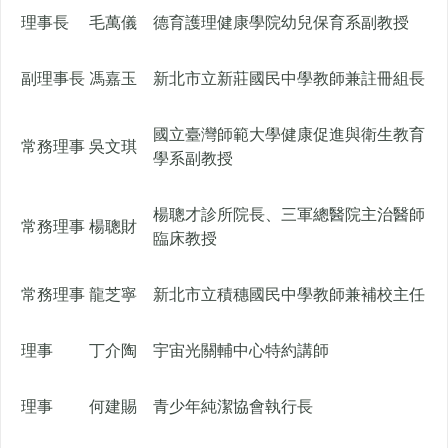
理事長
毛萬儀
德育護理健康學院幼兒保育系副教授
副理事長
馮嘉玉
新北市立新莊國民中學教師兼註冊組長
國立臺灣師範大學健康促進與衛生教育
常務理事
吳文琪
學系副教授
楊聰才診所院長、三軍總醫院主治醫師
常務理事
楊聰財
臨床教授
常務理事
龍芝寧
新北市立積穗國民中學教師兼補校主任
理事
丁介陶
宇宙光關輔中心特約講師
理事
何建賜
青少年純潔協會執行長