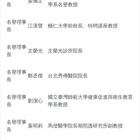
晏涵文
長
學系名譽教授
名譽理事
江漢聲
輔仁大學前校長、特聘講座教授
長
名譽理事
文榮光
文榮光診所院長
長
名譽理事
鄭丞傑
台北秀傳醫院院長
長
名譽理事
國立臺灣師範大學健康促進與衛生教育
劉潔心
長
學系教授
名譽理事
葉明莉
馬偕醫學院長期照護研究所副教授
長