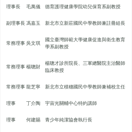
理事長
毛萬儀
德育護理健康學院幼兒保育系副教授
副理事長
馮嘉玉
新北市立新莊國民中學教師兼註冊組長
國立臺灣師範大學健康促進與衛生教育
常務理事
吳文琪
學系副教授
楊聰才診所院長、三軍總醫院主治醫師
常務理事
楊聰財
臨床教授
常務理事
龍芝寧
新北市立積穗國民中學教師兼補校主任
理事
丁介陶
宇宙光關輔中心特約講師
理事
何建賜
青少年純潔協會執行長