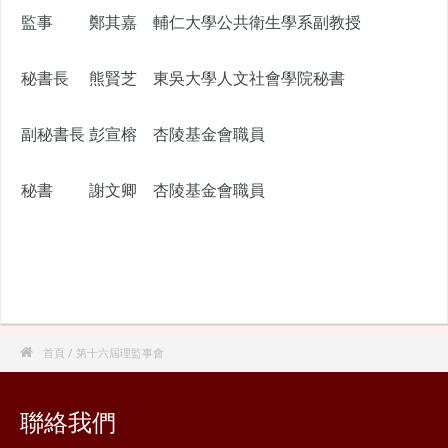
監事
鄭其嘉
輔仁大學公共衛生學系副教授
秘書長
熊賢芝
東吳大學人文社會學院秘書
副秘書長
彭宣榕
杏陵基金會職員
秘書
謝文卿
杏陵基金會職員

首頁
/ 第十六屆理監事會
聯絡我們