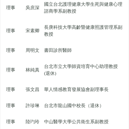
國立台北護理健康大學生死與健康心理
理事
吳庶深
諮商學系副教授
長庚科技大學高齡暨健康照護管理系副
理事
宋素卿
教授
理事
周明文
書田診所醫師
台北市立大學師資培育中心助理教授
理事
林純真
(退休)
理事
張文昌
華人情感教育發展協會副理事長
理事
許珍琳
台北市龍山國中校長（退休）
理事
陸玓玲
中山醫學大學公共衛生系副教授