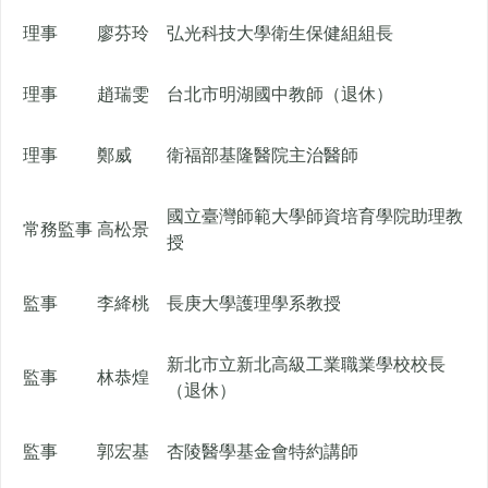
理事
廖芬玲
弘光科技大學衛生保健組組長
理事
趙瑞雯
台北市明湖國中教師（退休）
理事
鄭威
衛福部基隆醫院主治醫師
國立臺灣師範大學師資培育學院助理教
常務監事
高松景
授
監事
李絳桃
長庚大學護理學系教授
新北市立新北高級工業職業學校校長
監事
林恭煌
（退休）
監事
郭宏基
杏陵醫學基金會特約講師