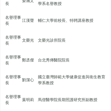
晏涵文
長
學系名譽教授
名譽理事
江漢聲
輔仁大學前校長、特聘講座教授
長
名譽理事
文榮光
文榮光診所院長
長
名譽理事
鄭丞傑
台北秀傳醫院院長
長
名譽理事
國立臺灣師範大學健康促進與衛生教育
劉潔心
長
學系教授
名譽理事
葉明莉
馬偕醫學院長期照護研究所副教授
長