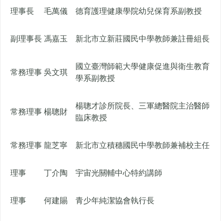
理事長
毛萬儀
德育護理健康學院幼兒保育系副教授
副理事長
馮嘉玉
新北市立新莊國民中學教師兼註冊組長
國立臺灣師範大學健康促進與衛生教育
常務理事
吳文琪
學系副教授
楊聰才診所院長、三軍總醫院主治醫師
常務理事
楊聰財
臨床教授
常務理事
龍芝寧
新北市立積穗國民中學教師兼補校主任
理事
丁介陶
宇宙光關輔中心特約講師
理事
何建賜
青少年純潔協會執行長