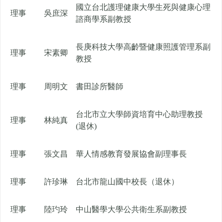
國立台北護理健康大學生死與健康心理
理事
吳庶深
諮商學系副教授
長庚科技大學高齡暨健康照護管理系副
理事
宋素卿
教授
理事
周明文
書田診所醫師
台北市立大學師資培育中心助理教授
理事
林純真
(退休)
理事
張文昌
華人情感教育發展協會副理事長
理事
許珍琳
台北市龍山國中校長（退休）
理事
陸玓玲
中山醫學大學公共衛生系副教授