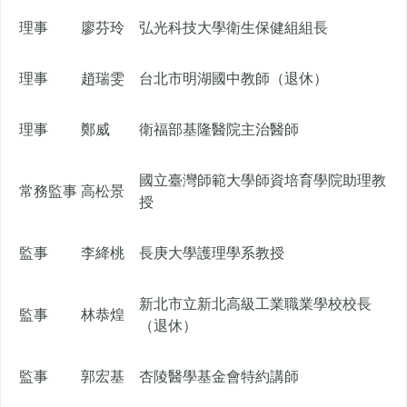
理事
廖芬玲
弘光科技大學衛生保健組組長
理事
趙瑞雯
台北市明湖國中教師（退休）
理事
鄭威
衛福部基隆醫院主治醫師
國立臺灣師範大學師資培育學院助理教
常務監事
高松景
授
監事
李絳桃
長庚大學護理學系教授
新北市立新北高級工業職業學校校長
監事
林恭煌
（退休）
監事
郭宏基
杏陵醫學基金會特約講師