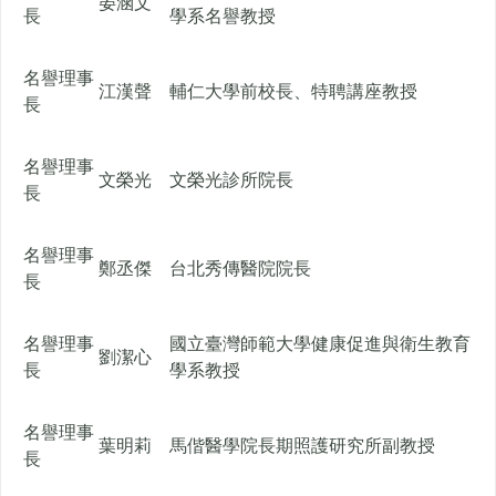
晏涵文
長
學系名譽教授
名譽理事
江漢聲
輔仁大學前校長、特聘講座教授
長
名譽理事
文榮光
文榮光診所院長
長
名譽理事
鄭丞傑
台北秀傳醫院院長
長
名譽理事
國立臺灣師範大學健康促進與衛生教育
劉潔心
長
學系教授
名譽理事
葉明莉
馬偕醫學院長期照護研究所副教授
長