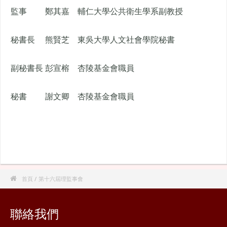
監事
鄭其嘉
輔仁大學公共衛生學系副教授
秘書長
熊賢芝
東吳大學人文社會學院秘書
副秘書長
彭宣榕
杏陵基金會職員
秘書
謝文卿
杏陵基金會職員

首頁
/ 第十六屆理監事會
聯絡我們