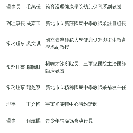
理事長
毛萬儀
德育護理健康學院幼兒保育系副教授
副理事長
馮嘉玉
新北市立新莊國民中學教師兼註冊組長
國立臺灣師範大學健康促進與衛生教育
常務理事
吳文琪
學系副教授
楊聰才診所院長、三軍總醫院主治醫師
常務理事
楊聰財
臨床教授
常務理事
龍芝寧
新北市立積穗國民中學教師兼補校主任
理事
丁介陶
宇宙光關輔中心特約講師
理事
何建賜
青少年純潔協會執行長