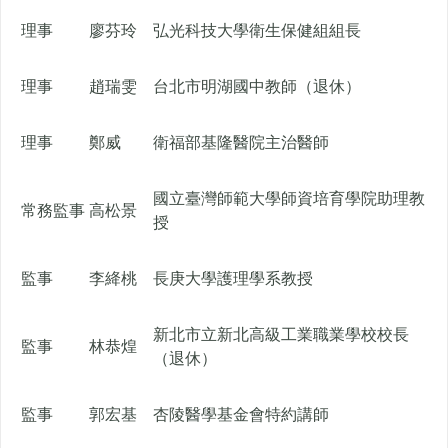
理事
廖芬玲
弘光科技大學衛生保健組組長
理事
趙瑞雯
台北市明湖國中教師（退休）
理事
鄭威
衛福部基隆醫院主治醫師
國立臺灣師範大學師資培育學院助理教
常務監事
高松景
授
監事
李絳桃
長庚大學護理學系教授
新北市立新北高級工業職業學校校長
監事
林恭煌
（退休）
監事
郭宏基
杏陵醫學基金會特約講師