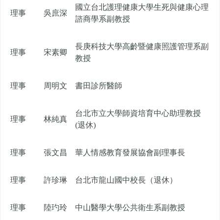
國立台北護理健康大學生死與健康心理
理事
吳庶深
諮商學系副教授
長庚科技大學高齡暨健康照護管理系副
理事
宋素卿
教授
理事
周明文
書田診所醫師
台北市立大學師資培育中心助理教授
理事
林純真
(退休)
理事
張文昌
華人情感教育發展協會副理事長
理事
許珍琳
台北市龍山國中校長（退休）
理事
陸玓玲
中山醫學大學公共衛生系副教授