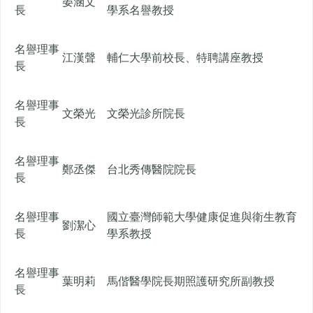
晏涵文
長
學系名譽教授
名譽理事
江漢聲
輔仁大學前校長、特聘講座教授
長
名譽理事
文榮光
文榮光診所院長
長
名譽理事
鄭丞傑
台北秀傳醫院院長
長
名譽理事
國立臺灣師範大學健康促進與衛生教育
劉潔心
長
學系教授
名譽理事
葉明莉
馬偕醫學院長期照護研究所副教授
長