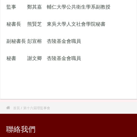
監事
鄭其嘉
輔仁大學公共衛生學系副教授
秘書長
熊賢芝
東吳大學人文社會學院秘書
副秘書長
彭宣榕
杏陵基金會職員
秘書
謝文卿
杏陵基金會職員

首頁
/ 第十六屆理監事會
聯絡我們