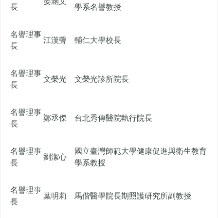
晏涵文
長
學系名譽教授
名譽理事
江漢聲
輔仁大學校長
長
名譽理事
文榮光
文榮光診所院長
長
名譽理事
鄭丞傑
台北秀傳醫院執行院長
長
名譽理事
國立臺灣師範大學健康促進與衛生教育
劉潔心
長
學系教授
名譽理事
葉明莉
馬偕醫學院長期照護研究所副教授
長