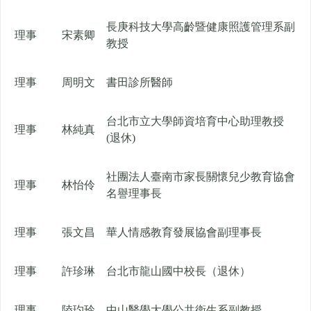
長庚科技大學高齡暨健康照護管理系副
理事
宋素卿
教授
理事
周明文
書田診所醫師
台北市立大學師資培育中心助理教授
理事
林純真
(退休)
社團法人臺南市家長關懷兒少教育協會
理事
林怡伶
名譽理事長
理事
張文昌
華人情感教育發展協會副理事長
理事
許珍琳
台北市龍山國中校長（退休）
理事
陸玓玲
中山醫學大學公共衛生系副教授