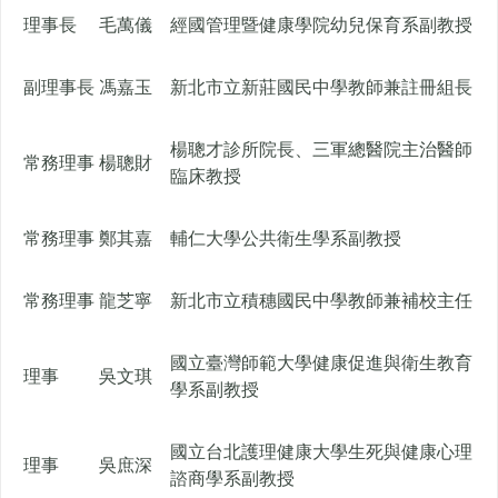
理事長
毛萬儀
經國管理暨健康學院幼兒保育系副教授
副理事長
馮嘉玉
新北市立新莊國民中學教師兼註冊組長
楊聰才診所院長、三軍總醫院主治醫師
常務理事
楊聰財
臨床教授
常務理事
鄭其嘉
輔仁大學公共衛生學系副教授
常務理事
龍芝寧
新北市立積穗國民中學教師兼補校主任
國立臺灣師範大學健康促進與衛生教育
理事
吳文琪
學系副教授
國立台北護理健康大學生死與健康心理
理事
吳庶深
諮商學系副教授