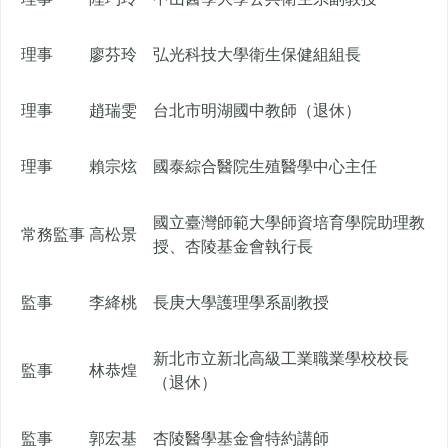
理事
廖芬玲
弘光科技大學衛生保健組組長
理事
趙瑞雯
台北市明湖國中教師（退休）
理事
賴宗炫
國泰綜合醫院生殖醫學中心主任
國立臺灣師範大學師資培育學院助理教
常務監事
高松景
授、杏陵基金會執行長
監事
李絳桃
長庚大學護理學系副教授
新北市立新北高級工業職業學校校長
監事
林恭煌
（退休）
監事
郭宏基
杏陵醫學基金會特約講師