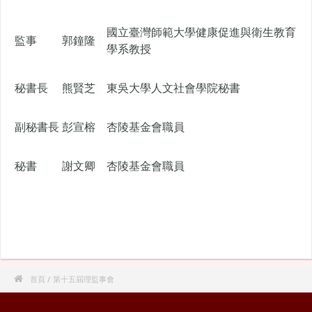
國立臺灣師範大學健康促進與衛生教育
監事
郭鐘隆
學系教授
秘書長
熊賢芝
東吳大學人文社會學院秘書
副秘書長
彭宣榕
杏陵基金會職員
秘書
謝文卿
杏陵基金會職員

首頁
/ 第十五屆理監事會