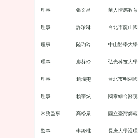
理事
張文昌
華人情感教育
理事
許珍琳
台北市龍山國
理事
陸玓玲
中山醫學大學
理事
廖芬玲
弘光科技大學
理事
趙瑞雯
台北市明湖國
理事
賴宗炫
國泰綜合醫院
常務監事
高松景
國立臺灣師範
監事
李絳桃
長庚大學護理