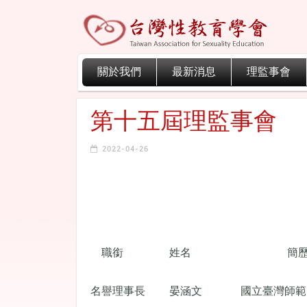
關於我們
最新消息
理監事會
第十五屆理監事會
2022-04-26
職銜
姓名
簡
名譽理事長
晏涵文
國立臺灣師範