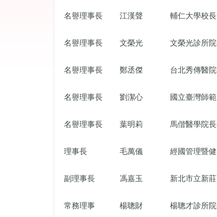
名譽理事長
江漢聲
輔仁大學校長
名譽理事長
文榮光
文榮光診所院
名譽理事長
鄭丞傑
台北秀傳醫院
名譽理事長
劉潔心
國立臺灣師範
名譽理事長
葉明莉
馬偕醫學院長
理事長
毛萬儀
經國管理暨健
副理事長
馮嘉玉
新北市立新莊
常務理事
楊聰財
楊聰才診所院