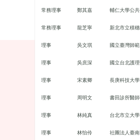
常務理事
鄭其嘉
輔仁大學公共
常務理事
龍芝寧
新北市立積穗
理事
吳文琪
國立臺灣師範
理事
吳庶深
國立台北護理
理事
宋素卿
長庚科技大學
理事
周明文
書田診所醫師
理事
林純真
台北市立大學
理事
林怡伶
社團法人臺南