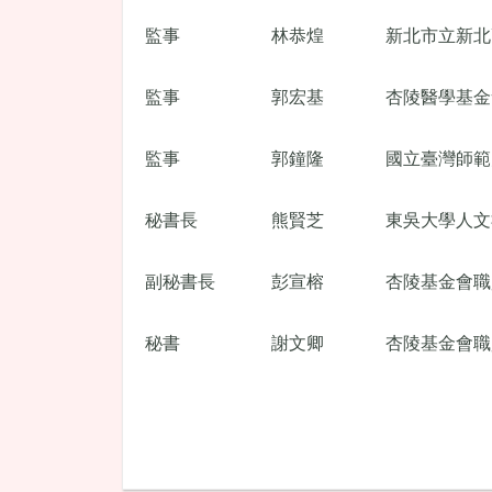
監事
林恭煌
新北市立新北
監事
郭宏基
杏陵醫學基金
監事
郭鐘隆
國立臺灣師範
秘書長
熊賢芝
東吳大學人文
副秘書長
彭宣榕
杏陵基金會職
秘書
謝文卿
杏陵基金會職