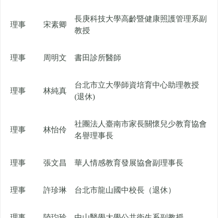
長庚科技大學高齡暨健康照護管理系副
理事
宋素卿
教授
理事
周明文
書田診所醫師
台北市立大學師資培育中心助理教授
理事
林純真
(退休)
社團法人臺南市家長關懷兒少教育協會
理事
林怡伶
名譽理事長
理事
張文昌
華人情感教育發展協會副理事長
理事
許珍琳
台北市龍山國中校長（退休）
理事
陸玓玲
中山醫學大學公共衛生系副教授