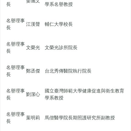
晏涵文
長
學系名譽教授
名譽理事
江漢聲
輔仁大學校長
長
名譽理事
文榮光
文榮光診所院長
長
名譽理事
鄭丞傑
台北秀傳醫院執行院長
長
名譽理事
國立臺灣師範大學健康促進與衛生教育
劉潔心
長
學系教授
名譽理事
葉明莉
馬偕醫學院長期照護研究所副教授
長