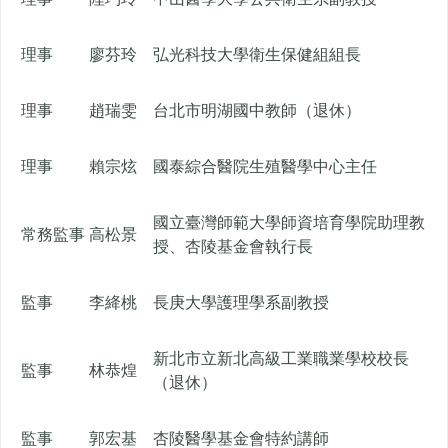
理事
廖芬玲
弘光科技大學衛生保健組組長
理事
趙瑞雯
台北市明湖國中教師（退休）
理事
賴宗炫
國泰綜合醫院生殖醫學中心主任
國立臺灣師範大學師資培育學院助理教
常務監事
高松景
授、杏陵基金會執行長
監事
李絳桃
長庚大學護理學系副教授
新北市立新北高級工業職業學校校長
監事
林恭煌
（退休）
監事
郭宏基
杏陵醫學基金會特約講師