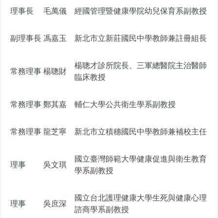
理事長
毛萬儀
經國管理暨健康學院幼兒保育系副教授
副理事長
馮嘉玉
新北市立新莊國民中學教師兼註冊組長
楊聰才診所院長、三軍總醫院主治醫師
常務理事
楊聰財
臨床教授
常務理事
鄭其嘉
輔仁大學公共衛生學系副教授
常務理事
龍芝寧
新北市立積穗國民中學教師兼補校主任
國立臺灣師範大學健康促進與衛生教育
理事
吳文琪
學系副教授
國立台北護理健康大學生死與健康心理
理事
吳庶深
諮商學系副教授