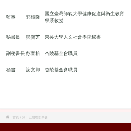
國立臺灣師範大學健康促進與衛生教育
監事
郭鐘隆
學系教授
秘書長
熊賢芝
東吳大學人文社會學院秘書
副秘書長
彭宣榕
杏陵基金會職員
秘書
謝文卿
杏陵基金會職員

首頁
/ 第十五屆理監事會