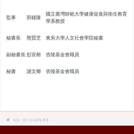
國立臺灣師範大學健康促進與衛生教育
監事
郭鐘隆
學系教授
秘書長
熊賢芝
東吳大學人文社會學院秘書
副秘書長
彭宣榕
杏陵基金會職員
秘書
謝文卿
杏陵基金會職員

首頁
/ 第十五屆理監事會