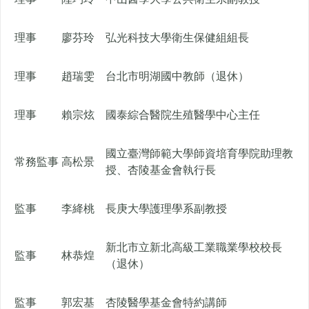
理事
廖芬玲
弘光科技大學衛生保健組組長
理事
趙瑞雯
台北市明湖國中教師（退休）
理事
賴宗炫
國泰綜合醫院生殖醫學中心主任
國立臺灣師範大學師資培育學院助理教
常務監事
高松景
授、杏陵基金會執行長
監事
李絳桃
長庚大學護理學系副教授
新北市立新北高級工業職業學校校長
監事
林恭煌
（退休）
監事
郭宏基
杏陵醫學基金會特約講師