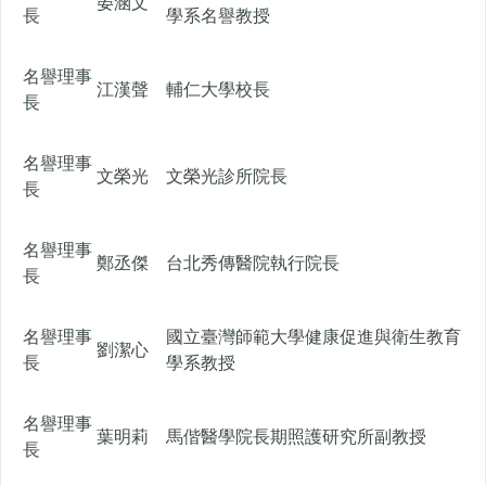
晏涵文
長
學系名譽教授
名譽理事
江漢聲
輔仁大學校長
長
名譽理事
文榮光
文榮光診所院長
長
名譽理事
鄭丞傑
台北秀傳醫院執行院長
長
名譽理事
國立臺灣師範大學健康促進與衛生教育
劉潔心
長
學系教授
名譽理事
葉明莉
馬偕醫學院長期照護研究所副教授
長