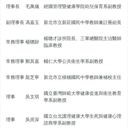
理事長
毛萬儀
經國管理暨健康學院幼兒保育系副教授
副理事長
馮嘉玉
新北市立新莊國民中學教師兼註冊組長
楊聰才診所院長、三軍總醫院主治醫師
常務理事
楊聰財
臨床教授
常務理事
鄭其嘉
輔仁大學公共衛生學系副教授
常務理事
龍芝寧
新北市立積穗國民中學教師兼補校主任
國立臺灣師範大學健康促進與衛生教育
理事
吳文琪
學系副教授
國立台北護理健康大學生死與健康心理
理事
吳庶深
諮商學系副教授