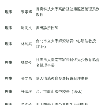
長庚科技大學高齡暨健康照護管理系副
理事
宋素卿
教授
理事
周明文
書田診所醫師
台北市立大學師資培育中心助理教授
理事
林純真
(退休)
社團法人臺南市家長關懷兒少教育協會
理事
林怡伶
名譽理事長
理事
張文昌
華人情感教育發展協會副理事長
理事
許珍琳
台北市龍山國中校長（退休）
理事
陸玓玲
中山醫學大學公共衛生系副教授