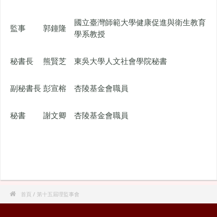
國立臺灣師範大學健康促進與衛生教育
監事
郭鐘隆
學系教授
秘書長
熊賢芝
東吳大學人文社會學院秘書
副秘書長
彭宣榕
杏陵基金會職員
秘書
謝文卿
杏陵基金會職員

首頁
/ 第十五屆理監事會