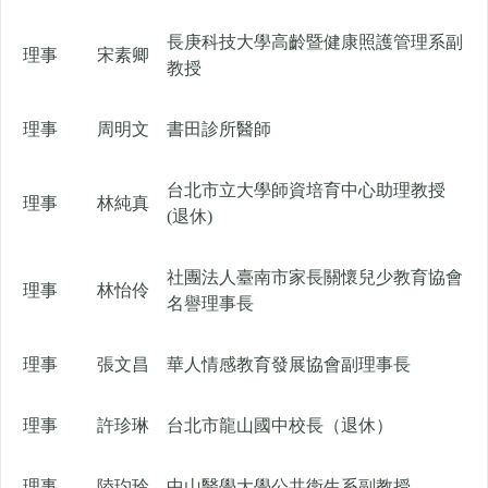
長庚科技大學高齡暨健康照護管理系副
理事
宋素卿
教授
理事
周明文
書田診所醫師
台北市立大學師資培育中心助理教授
理事
林純真
(退休)
社團法人臺南市家長關懷兒少教育協會
理事
林怡伶
名譽理事長
理事
張文昌
華人情感教育發展協會副理事長
理事
許珍琳
台北市龍山國中校長（退休）
理事
陸玓玲
中山醫學大學公共衛生系副教授