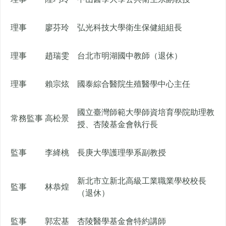
理事
廖芬玲
弘光科技大學衛生保健組組長
理事
趙瑞雯
台北市明湖國中教師（退休）
理事
賴宗炫
國泰綜合醫院生殖醫學中心主任
國立臺灣師範大學師資培育學院助理教
常務監事
高松景
授、杏陵基金會執行長
監事
李絳桃
長庚大學護理學系副教授
新北市立新北高級工業職業學校校長
監事
林恭煌
（退休）
監事
郭宏基
杏陵醫學基金會特約講師