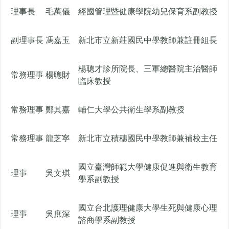
理事長
毛萬儀
經國管理暨健康學院幼兒保育系副教授
副理事長
馮嘉玉
新北市立新莊國民中學教師兼註冊組長
楊聰才診所院長、三軍總醫院主治醫師
常務理事
楊聰財
臨床教授
常務理事
鄭其嘉
輔仁大學公共衛生學系副教授
常務理事
龍芝寧
新北市立積穗國民中學教師兼補校主任
國立臺灣師範大學健康促進與衛生教育
理事
吳文琪
學系副教授
國立台北護理健康大學生死與健康心理
理事
吳庶深
諮商學系副教授