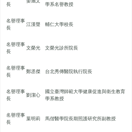
晏涵文
長
學系名譽教授
名譽理事
江漢聲
輔仁大學校長
長
名譽理事
文榮光
文榮光診所院長
長
名譽理事
鄭丞傑
台北秀傳醫院執行院長
長
名譽理事
國立臺灣師範大學健康促進與衛生教育
劉潔心
長
學系教授
名譽理事
葉明莉
馬偕醫學院長期照護研究所副教授
長