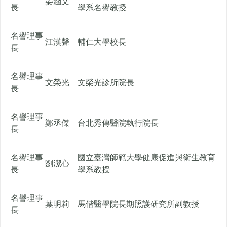
晏涵文
長
學系名譽教授
名譽理事
江漢聲
輔仁大學校長
長
名譽理事
文榮光
文榮光診所院長
長
名譽理事
鄭丞傑
台北秀傳醫院執行院長
長
名譽理事
國立臺灣師範大學健康促進與衛生教育
劉潔心
長
學系教授
名譽理事
葉明莉
馬偕醫學院長期照護研究所副教授
長