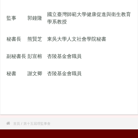
國立臺灣師範大學健康促進與衛生教育
監事
郭鐘隆
學系教授
秘書長
熊賢芝
東吳大學人文社會學院秘書
副秘書長
彭宣榕
杏陵基金會職員
秘書
謝文卿
杏陵基金會職員

首頁
/ 第十五屆理監事會