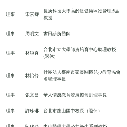
長庚科技大學高齡暨健康照護管理系副
理事
宋素卿
教授
理事
周明文
書田診所醫師
台北市立大學師資培育中心助理教授
理事
林純真
(退休)
社團法人臺南市家長關懷兒少教育協會
理事
林怡伶
名譽理事長
理事
張文昌
華人情感教育發展協會副理事長
理事
許珍琳
台北市龍山國中校長（退休）
理事
陸玓玲
中山醫學大學公共衛生系副教授