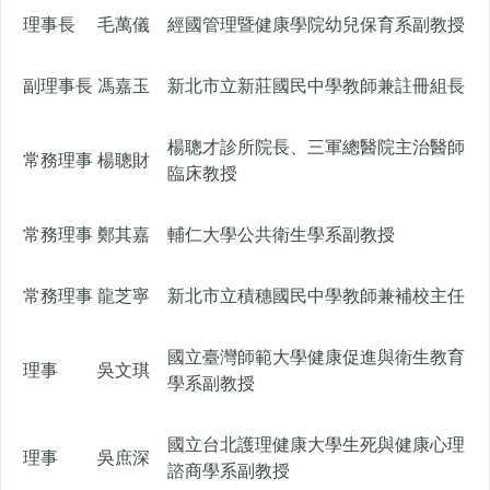
理事長
毛萬儀
經國管理暨健康學院幼兒保育系副教授
副理事長
馮嘉玉
新北市立新莊國民中學教師兼註冊組長
楊聰才診所院長、三軍總醫院主治醫師
常務理事
楊聰財
臨床教授
常務理事
鄭其嘉
輔仁大學公共衛生學系副教授
常務理事
龍芝寧
新北市立積穗國民中學教師兼補校主任
國立臺灣師範大學健康促進與衛生教育
理事
吳文琪
學系副教授
國立台北護理健康大學生死與健康心理
理事
吳庶深
諮商學系副教授