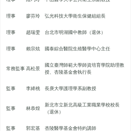
理事
廖芬玲
弘光科技大學衛生保健組組長
理事
趙瑞雯
台北市明湖國中教師（退休）
理事
賴宗炫
國泰綜合醫院生殖醫學中心主任
國立臺灣師範大學師資培育學院助理教
常務監事
高松景
授、杏陵基金會執行長
監事
李絳桃
長庚大學護理學系副教授
新北市立新北高級工業職業學校校長
監事
林恭煌
（退休）
監事
郭宏基
杏陵醫學基金會特約講師