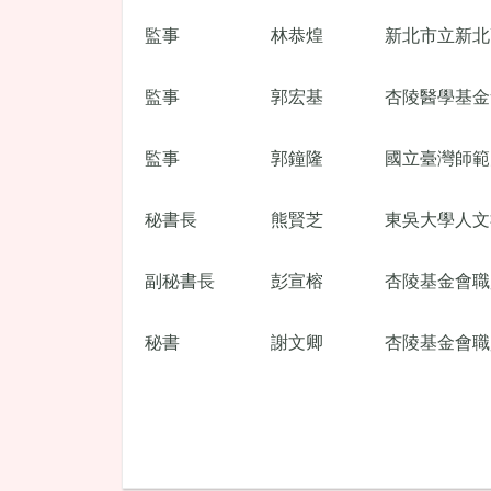
監事
林恭煌
新北市立新北
監事
郭宏基
杏陵醫學基金
監事
郭鐘隆
國立臺灣師範
秘書長
熊賢芝
東吳大學人文
副秘書長
彭宣榕
杏陵基金會職
秘書
謝文卿
杏陵基金會職