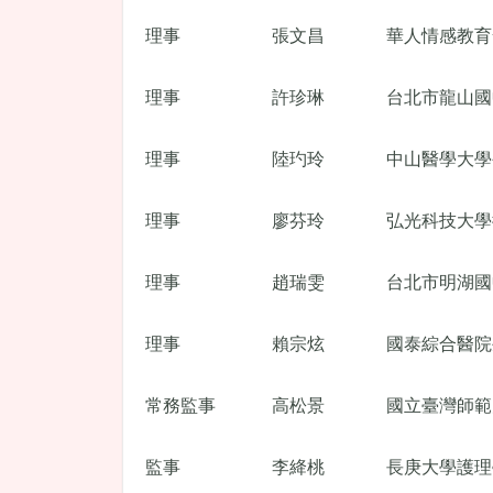
理事
張文昌
華人情感教育
理事
許珍琳
台北市龍山國
理事
陸玓玲
中山醫學大學
理事
廖芬玲
弘光科技大學
理事
趙瑞雯
台北市明湖國
理事
賴宗炫
國泰綜合醫院
常務監事
高松景
國立臺灣師範
監事
李絳桃
長庚大學護理