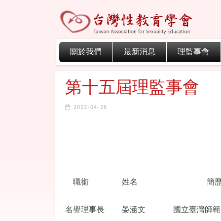
關於我們
最新消息
理監事會
第十五屆理監事會
2022-04-26
職銜
姓名
簡
名譽理事長
晏涵文
國立臺灣師範