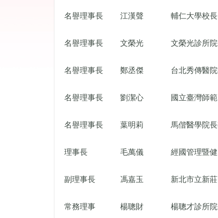
名譽理事長
江漢聲
輔仁大學校長
名譽理事長
文榮光
文榮光診所院
名譽理事長
鄭丞傑
台北秀傳醫院
名譽理事長
劉潔心
國立臺灣師範
名譽理事長
葉明莉
馬偕醫學院長
理事長
毛萬儀
經國管理暨健
副理事長
馮嘉玉
新北市立新莊
常務理事
楊聰財
楊聰才診所院