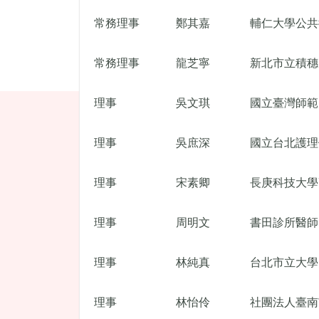
常務理事
鄭其嘉
輔仁大學公共
常務理事
龍芝寧
新北市立積穗
理事
吳文琪
國立臺灣師範
理事
吳庶深
國立台北護理
理事
宋素卿
長庚科技大學
理事
周明文
書田診所醫師
理事
林純真
台北市立大學
理事
林怡伶
社團法人臺南